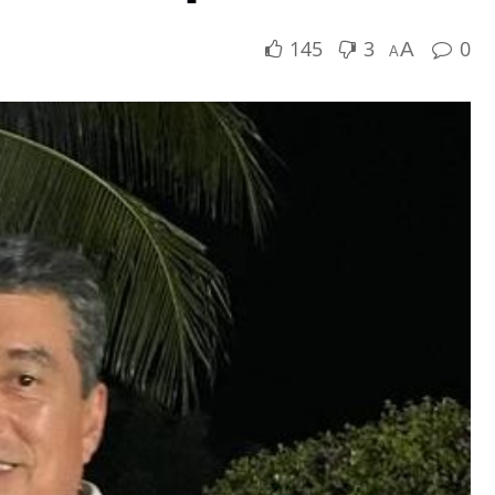
145
3
0
A
A