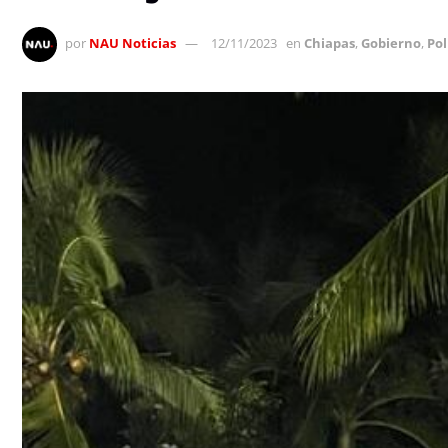
por
NAU Noticias
12/11/2023
en
Chiapas
,
Gobierno
,
Pol