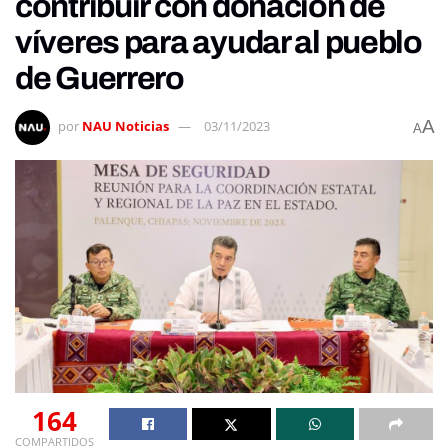
contribuir con donación de
víveres para ayudar al pueblo
de Guerrero
A
por
NAU Noticias
03/11/2023
A
164
COMPARTIDOS