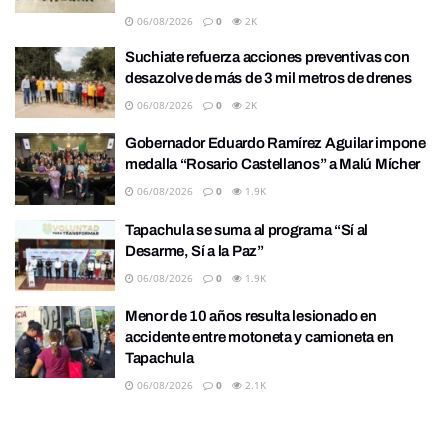
06/08/2026
0
2K
Suchiate refuerza acciones preventivas con
desazolve de más de 3 mil metros de drenes
06/08/2026
0
2K
Gobernador Eduardo Ramírez Aguilar impone
medalla “Rosario Castellanos” a Malú Mícher
06/08/2026
0
1.9K
Tapachula se suma al programa “Sí al
Desarme, Sí a la Paz”
06/08/2026
0
1.9K
Menor de 10 años resulta lesionado en
accidente entre motoneta y camioneta en
Tapachula
06/08/2026
0
2.1K