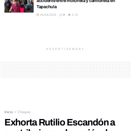
accidente entre motoneta y camioneta en
Tapachula
06/08/2026
0
2.1K
ADVERTISEMENT
Inicio
Chiapas
Exhorta Rutilio Escandón a