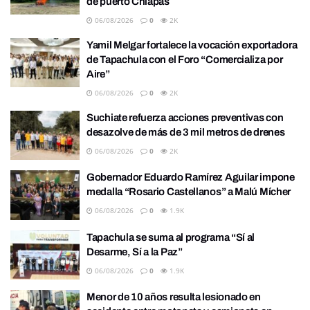
de puerto Chiapas
06/08/2026
0
2K
Yamil Melgar fortalece la vocación exportadora
de Tapachula con el Foro “Comercializa por
Aire”
06/08/2026
0
2K
Suchiate refuerza acciones preventivas con
desazolve de más de 3 mil metros de drenes
06/08/2026
0
2K
Gobernador Eduardo Ramírez Aguilar impone
medalla “Rosario Castellanos” a Malú Mícher
06/08/2026
0
1.9K
Tapachula se suma al programa “Sí al
Desarme, Sí a la Paz”
06/08/2026
0
1.9K
Menor de 10 años resulta lesionado en