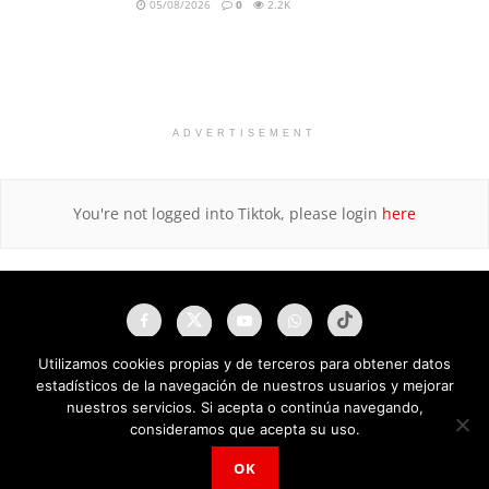
05/08/2026
0
2.2K
ADVERTISEMENT
You're not logged into Tiktok, please login
here
Utilizamos cookies propias y de terceros para obtener datos
estadísticos de la navegación de nuestros usuarios y mejorar
nuestros servicios. Si acepta o continúa navegando,
consideramos que acepta su uso.
OK
NAU Noticias A Tiempo Universales © 2025