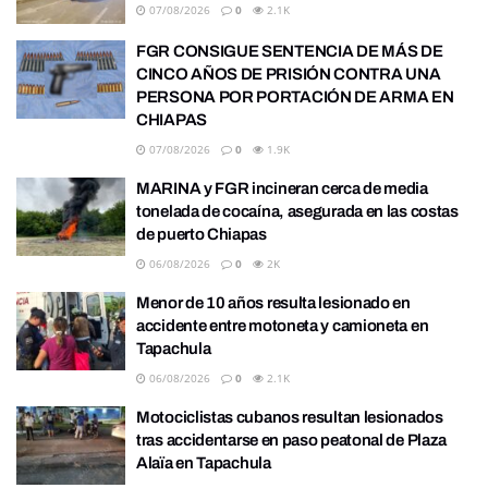
07/08/2026
0
2.1K
FGR CONSIGUE SENTENCIA DE MÁS DE
CINCO AÑOS DE PRISIÓN CONTRA UNA
PERSONA POR PORTACIÓN DE ARMA EN
CHIAPAS
07/08/2026
0
1.9K
MARINA y FGR incineran cerca de media
tonelada de cocaína, asegurada en las costas
de puerto Chiapas
06/08/2026
0
2K
Menor de 10 años resulta lesionado en
accidente entre motoneta y camioneta en
Tapachula
06/08/2026
0
2.1K
Motociclistas cubanos resultan lesionados
tras accidentarse en paso peatonal de Plaza
Alaïa en Tapachula