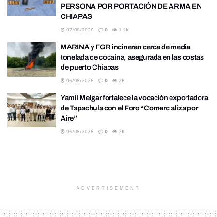
PERSONA POR PORTACIÓN DE ARMA EN
CHIAPAS
07/08/2026
0
1.9K
MARINA y FGR incineran cerca de media
tonelada de cocaína, asegurada en las costas
de puerto Chiapas
06/08/2026
0
2K
Yamil Melgar fortalece la vocación exportadora
de Tapachula con el Foro “Comercializa por
Aire”
06/08/2026
0
2K
ADVERTISEMENT