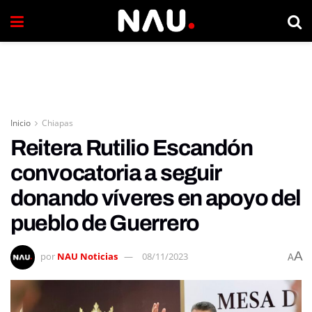
Inicio
Chiapas
Reitera Rutilio Escandón
convocatoria a seguir
donando víveres en apoyo del
pueblo de Guerrero
A
por
NAU Noticias
08/11/2023
A