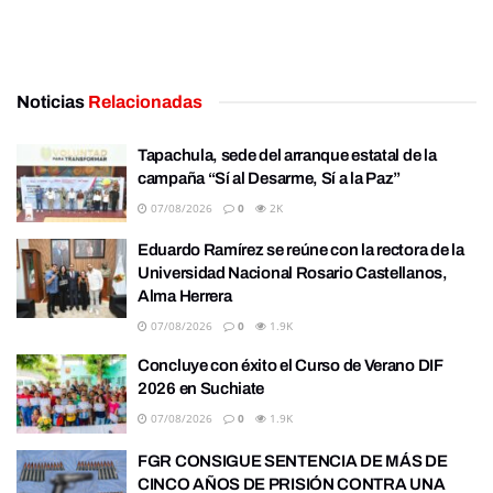
Noticias
Relacionadas
Tapachula, sede del arranque estatal de la
campaña “Sí al Desarme, Sí a la Paz”
07/08/2026
0
2K
Eduardo Ramírez se reúne con la rectora de la
Universidad Nacional Rosario Castellanos,
Alma Herrera
07/08/2026
0
1.9K
Concluye con éxito el Curso de Verano DIF
2026 en Suchiate
07/08/2026
0
1.9K
FGR CONSIGUE SENTENCIA DE MÁS DE
CINCO AÑOS DE PRISIÓN CONTRA UNA