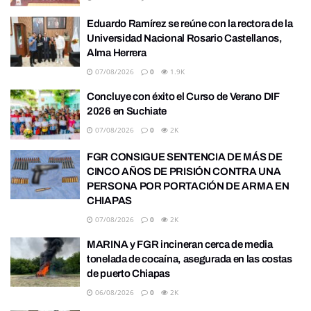
Eduardo Ramírez se reúne con la rectora de la
Universidad Nacional Rosario Castellanos,
Alma Herrera
07/08/2026
0
1.9K
Concluye con éxito el Curso de Verano DIF
2026 en Suchiate
07/08/2026
0
2K
FGR CONSIGUE SENTENCIA DE MÁS DE
CINCO AÑOS DE PRISIÓN CONTRA UNA
PERSONA POR PORTACIÓN DE ARMA EN
CHIAPAS
07/08/2026
0
2K
MARINA y FGR incineran cerca de media
tonelada de cocaína, asegurada en las costas
de puerto Chiapas
06/08/2026
0
2K