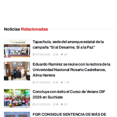
Noticias
Relacionadas
Tapachula, sede del arranque estatal de la
campaña “Sí al Desarme, Sí a la Paz”
07/08/2026
0
2K
Eduardo Ramírez se reúne con la rectora de la
Universidad Nacional Rosario Castellanos,
Alma Herrera
07/08/2026
0
1.9K
Concluye con éxito el Curso de Verano DIF
2026 en Suchiate
07/08/2026
0
2K
FGR CONSIGUE SENTENCIA DE MÁS DE