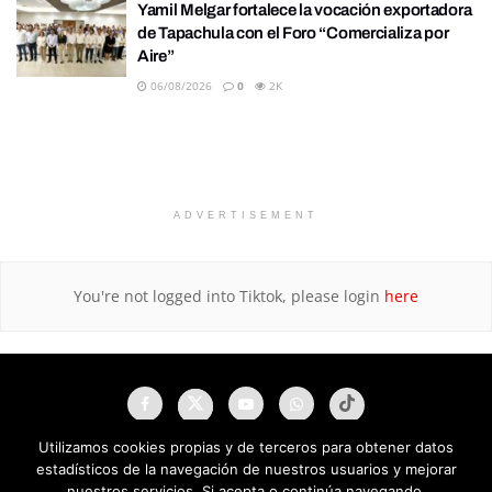
Yamil Melgar fortalece la vocación exportadora
de Tapachula con el Foro “Comercializa por
Aire”
06/08/2026
0
2K
ADVERTISEMENT
You're not logged into Tiktok, please login
here
Utilizamos cookies propias y de terceros para obtener datos
estadísticos de la navegación de nuestros usuarios y mejorar
nuestros servicios. Si acepta o continúa navegando,