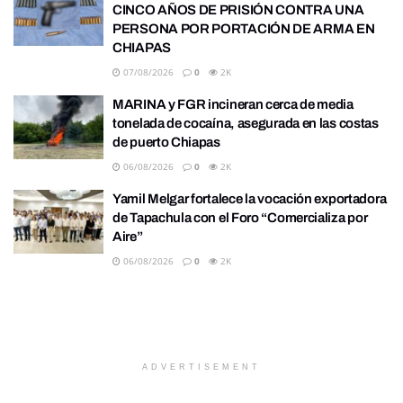
CINCO AÑOS DE PRISIÓN CONTRA UNA
PERSONA POR PORTACIÓN DE ARMA EN
CHIAPAS
07/08/2026
0
2K
MARINA y FGR incineran cerca de media
tonelada de cocaína, asegurada en las costas
de puerto Chiapas
06/08/2026
0
2K
Yamil Melgar fortalece la vocación exportadora
de Tapachula con el Foro “Comercializa por
Aire”
06/08/2026
0
2K
ADVERTISEMENT