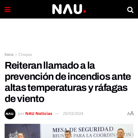
Inicio
Chiapas
Reiteran llamado a la
prevención de incendios ante
altas temperaturas y ráfagas
de viento
A
por
NAU Noticias
25/03/2024
A