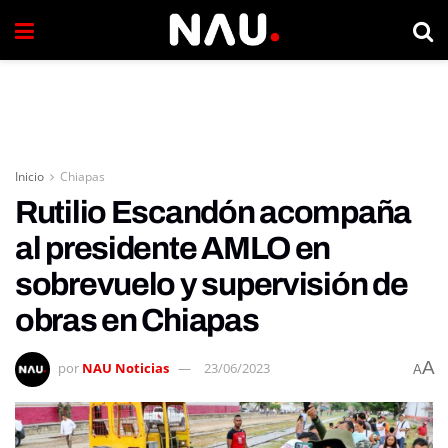
Inicio
Chiapas
Rutilio Escandón acompaña
al presidente AMLO en
sobrevuelo y supervisión de
obras en Chiapas
A
por
NAU Noticias
23/06/2023
A