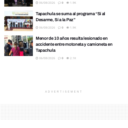
06/08/2026
0
1.9K
Tapachula se suma al programa “Sí al
Desarme, Sí a la Paz”
06/08/2026
0
1.9K
Menor de 10 años resulta lesionado en
accidente entre motoneta y camioneta en
Tapachula
06/08/2026
0
2.1K
ADVERTISEMENT