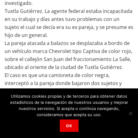
investigado.
Tuxtla Gutiérrez. La agente federal estaba incapacitada
en su trabajo y días antes tuvo problemas con un
sujeto el cual se decía era su ex pareja, y se presume es
hijo de un general.
La pareja atacada a balazos se desplazaba a bordo de
un vehículo marca Chevrolet tipo Captiva de color rojo,
sobre el callejón San Juan del fraccionamiento La Salle,
ubicado al oriente de la ciudad de Tuxtla Gutiérrez.
El caso es que una camioneta de color negra,
interceptó a la pareja donde bajaron dos sujetos y
comenzaron a dispararle, pensando que se
Utilizamos cookies propias y de terceros para obtener datos
encontraban sin vida se fueron del lugar.
estadísticos de la navegación de nuestros usuarios y mejorar
En el lugar las autoridades Ministeriales localizaron 60
nuestros servicios. Si acepta o continúa navegando,
casquillos de grueso calibre.
consideramos que acepta su uso.
Los asesinos se dieron a la fuga, aunque se monto un
OK
operativo, no fue posible detenerlos.