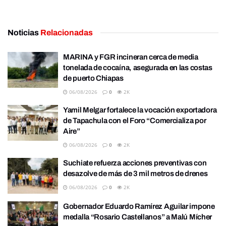
Noticias
Relacionadas
MARINA y FGR incineran cerca de media
tonelada de cocaína, asegurada en las costas
de puerto Chiapas
06/08/2026
0
2K
Yamil Melgar fortalece la vocación exportadora
de Tapachula con el Foro “Comercializa por
Aire”
06/08/2026
0
2K
Suchiate refuerza acciones preventivas con
desazolve de más de 3 mil metros de drenes
06/08/2026
0
2K
Gobernador Eduardo Ramírez Aguilar impone
medalla “Rosario Castellanos” a Malú Mícher