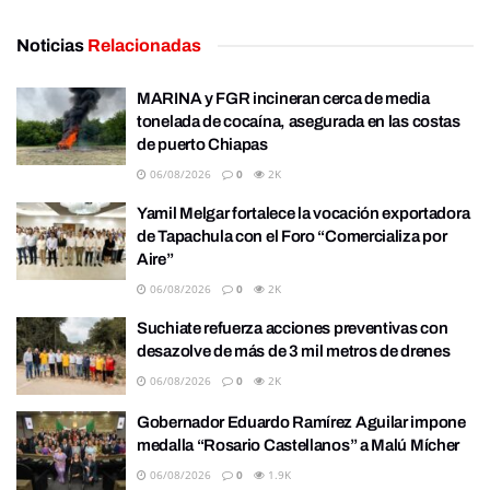
Noticias
Relacionadas
MARINA y FGR incineran cerca de media
tonelada de cocaína, asegurada en las costas
de puerto Chiapas
06/08/2026
0
2K
Yamil Melgar fortalece la vocación exportadora
de Tapachula con el Foro “Comercializa por
Aire”
06/08/2026
0
2K
Suchiate refuerza acciones preventivas con
desazolve de más de 3 mil metros de drenes
06/08/2026
0
2K
Gobernador Eduardo Ramírez Aguilar impone
medalla “Rosario Castellanos” a Malú Mícher
06/08/2026
0
1.9K