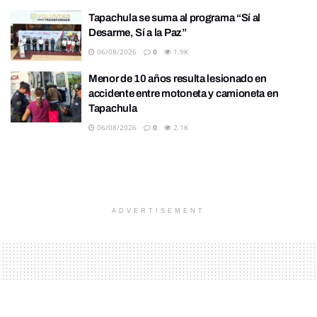
Tapachula se suma al programa “Sí al
Desarme, Sí a la Paz”
06/08/2026
0
1.9K
Menor de 10 años resulta lesionado en
accidente entre motoneta y camioneta en
Tapachula
06/08/2026
0
2.1K
ADVERTISEMENT