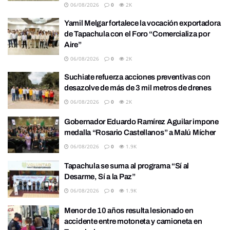
06/08/2026
0
2K
Yamil Melgar fortalece la vocación exportadora
de Tapachula con el Foro “Comercializa por
Aire”
06/08/2026
0
2K
Suchiate refuerza acciones preventivas con
desazolve de más de 3 mil metros de drenes
06/08/2026
0
2K
Gobernador Eduardo Ramírez Aguilar impone
medalla “Rosario Castellanos” a Malú Mícher
06/08/2026
0
1.9K
Tapachula se suma al programa “Sí al
Desarme, Sí a la Paz”
06/08/2026
0
1.9K
Menor de 10 años resulta lesionado en
accidente entre motoneta y camioneta en