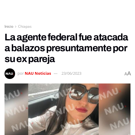
Inicio
Chiapas
La agente federal fue atacada
a balazos presuntamente por
su ex pareja
A
por
NAU Noticias
23/06/2023
A