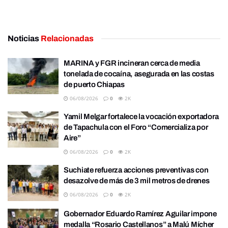
Noticias
Relacionadas
MARINA y FGR incineran cerca de media
tonelada de cocaína, asegurada en las costas
de puerto Chiapas
06/08/2026
0
2K
Yamil Melgar fortalece la vocación exportadora
de Tapachula con el Foro “Comercializa por
Aire”
06/08/2026
0
2K
Suchiate refuerza acciones preventivas con
desazolve de más de 3 mil metros de drenes
06/08/2026
0
2K
Gobernador Eduardo Ramírez Aguilar impone
medalla “Rosario Castellanos” a Malú Mícher