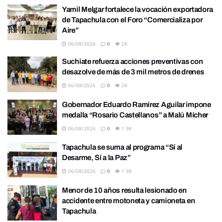
Yamil Melgar fortalece la vocación exportadora
de Tapachula con el Foro “Comercializa por
Aire”
06/08/2026
0
2K
Suchiate refuerza acciones preventivas con
desazolve de más de 3 mil metros de drenes
06/08/2026
0
2K
Gobernador Eduardo Ramírez Aguilar impone
medalla “Rosario Castellanos” a Malú Mícher
06/08/2026
0
1.9K
Tapachula se suma al programa “Sí al
Desarme, Sí a la Paz”
06/08/2026
0
1.9K
Menor de 10 años resulta lesionado en
accidente entre motoneta y camioneta en
Tapachula