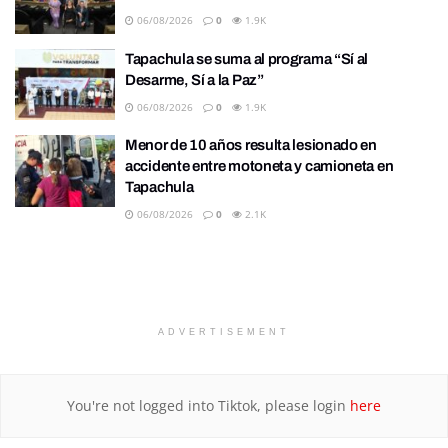
06/08/2026
0
1.9K
Tapachula se suma al programa “Sí al
Desarme, Sí a la Paz”
06/08/2026
0
1.9K
Menor de 10 años resulta lesionado en
accidente entre motoneta y camioneta en
Tapachula
06/08/2026
0
2.1K
ADVERTISEMENT
You're not logged into Tiktok, please login
here