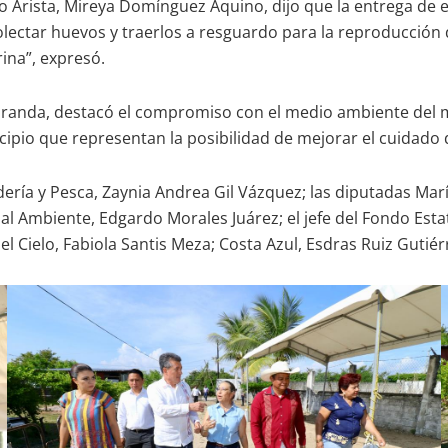
Arista, Mireya Domínguez Aquino, dijo que la entrega de e
lectar huevos y traerlos a resguardo para la reproducción d
ina”, expresó.
Miranda, destacó el compromiso con el medio ambiente del ma
ipio que representan la posibilidad de mejorar el cuidado d
adería y Pesca, Zaynia Andrea Gil Vázquez; las diputadas Ma
l Ambiente, Edgardo Morales Juárez; el jefe del Fondo Estat
Cielo, Fabiola Santis Meza; Costa Azul, Esdras Ruiz Gutié