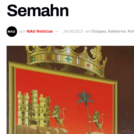
Semahn
por
NAU Noticias
24/08/2023
en
Chiapas
,
Gobierno
,
Pol