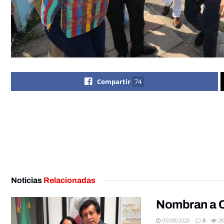
Compartir
74
Noticias
Relacionadas
Nombran a C
05/08/2026
0
2