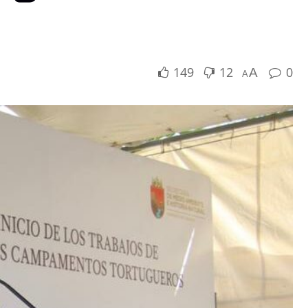
149
12
0
A
A