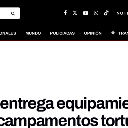
NOT
ONALES
MUNDO
POLICIACAS
OPINIÓN
TRA
entrega equipamien
n campamentos tort