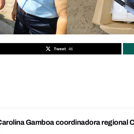
Tweet
46
arolina Gamboa coordinadora regional 
K