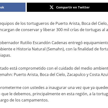
ook
Compartir en Twitter
equipos de los tortugueros de Puerto Arista, Boca del Cielo
ncargan de conservar y liberar 300 mil crías de tortugas al 
bernador Rutilio Escandón Cadenas entregó equipamiento y v
nte e Historia Natural (Semahn), con la finalidad de forta
iapas.
stado está comprometido con el cuidado del medio ambiente y
ahn: Puerto Arista, Boca del Cielo, Zacapulco y Costa Azul
rometerme con ustedes a inaugurar una vez que ya queden 
que le debemos, principalmente en esta región, a la tortuga
 cargo de los campamentos.