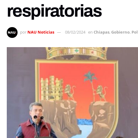
respiratorias
por
NAU Noticias
08/02/2024
en
Chiapas
,
Gobierno
,
Pol