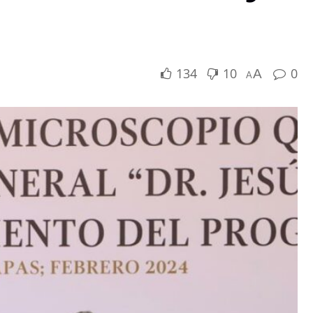
134
10
0
A
A