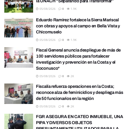
la UNACH “Separando para Transformar”
05/08/2026
0
1.9K
Eduardo Ramírez fortalece la Sierra Mariscal
con obras y apoyos al campo en Bella Vista y
Chicomuselo
05/08/2026
0
1.9K
Fiscal General anuncia despliegue de más de
100 servidores públicos para fortalecer
investigación y prevención en la Costa y el
Soconusco*
05/08/2026
0
2K
Fiscalía refuerza operaciones en la Costa;
reconoce alza de feminicidios y despliega más
de 50 funcionarios en la región
05/08/2026
0
2K
FGR ASEGURA EN CATEO INMUEBLE, UNA
PIPA Y DIVERSOS OBJETOS
PRESUNTAMENTE UTILIZADOS PARA LA