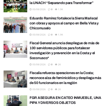
la UNACH “Separando para Transformar”
05/08/2026
0
1.9K
Eduardo Ramírez fortalece la Sierra Mariscal
con obras y apoyos al campo en Bella Vista y
Chicomuselo
05/08/2026
0
1.9K
Fiscal General anuncia despliegue de más de
100 servidores públicos para fortalecer
investigación y prevención en la Costa y el
Soconusco*
05/08/2026
0
2K
Fiscalía refuerza operaciones en la Costa;
reconoce alza de feminicidios y despliega más
de 50 funcionarios en la región
05/08/2026
0
2K
FGR ASEGURA EN CATEO INMUEBLE, UNA
PIPA Y DIVERSOS OBJETOS