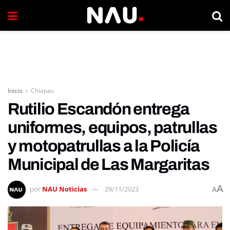
Inicio
Chiapas
Rutilio Escandón entrega
uniformes, equipos, patrullas
y motopatrullas a la Policía
Municipal de Las Margaritas
A
por
NAU Noticias
29/11/2023
A