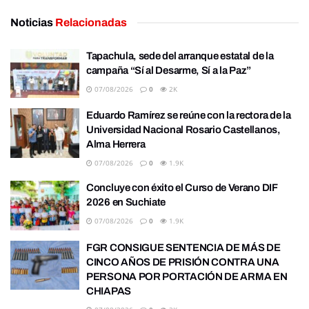
Noticias
Relacionadas
Tapachula, sede del arranque estatal de la
campaña “Sí al Desarme, Sí a la Paz”
07/08/2026
0
2K
Eduardo Ramírez se reúne con la rectora de la
Universidad Nacional Rosario Castellanos,
Alma Herrera
07/08/2026
0
1.9K
Concluye con éxito el Curso de Verano DIF
2026 en Suchiate
07/08/2026
0
1.9K
FGR CONSIGUE SENTENCIA DE MÁS DE
CINCO AÑOS DE PRISIÓN CONTRA UNA
PERSONA POR PORTACIÓN DE ARMA EN
CHIAPAS