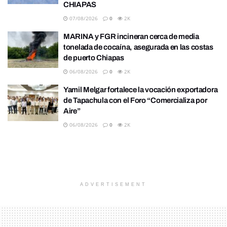
CHIAPAS
07/08/2026
0
2K
MARINA y FGR incineran cerca de media
tonelada de cocaína, asegurada en las costas
de puerto Chiapas
06/08/2026
0
2K
Yamil Melgar fortalece la vocación exportadora
de Tapachula con el Foro “Comercializa por
Aire”
06/08/2026
0
2K
ADVERTISEMENT