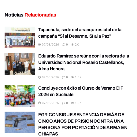
Noticias
Relacionadas
Tapachula, sede del arranque estatal de la
campaña “Sí al Desarme, Sí a la Paz”
07/08/2026
0
2K
Eduardo Ramírez se reúne con la rectora de la
Universidad Nacional Rosario Castellanos,
Alma Herrera
07/08/2026
0
1.9K
Concluye con éxito el Curso de Verano DIF
2026 en Suchiate
07/08/2026
0
1.9K
FGR CONSIGUE SENTENCIA DE MÁS DE
CINCO AÑOS DE PRISIÓN CONTRA UNA
PERSONA POR PORTACIÓN DE ARMA EN
CHIAPAS