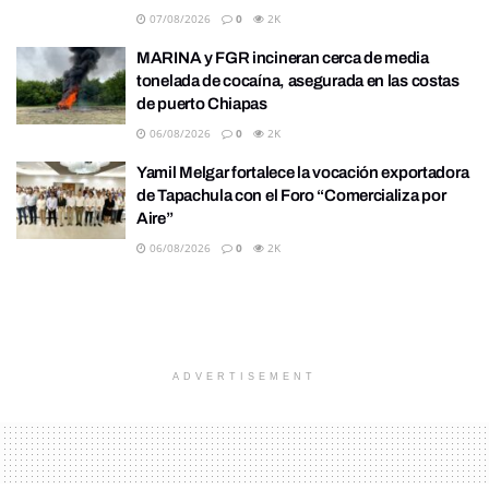
07/08/2026
0
2K
MARINA y FGR incineran cerca de media
tonelada de cocaína, asegurada en las costas
de puerto Chiapas
06/08/2026
0
2K
Yamil Melgar fortalece la vocación exportadora
de Tapachula con el Foro “Comercializa por
Aire”
06/08/2026
0
2K
ADVERTISEMENT