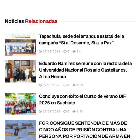
Noticias
Relacionadas
Tapachula, sede del arranque estatal de la
campaña “Sí al Desarme, Sí a la Paz”
07/08/2026
0
2K
Eduardo Ramírez se reúne con la rectora de la
Universidad Nacional Rosario Castellanos,
Alma Herrera
07/08/2026
0
1.9K
Concluye con éxito el Curso de Verano DIF
2026 en Suchiate
07/08/2026
0
1.9K
FGR CONSIGUE SENTENCIA DE MÁS DE
CINCO AÑOS DE PRISIÓN CONTRA UNA
PERSONA POR PORTACIÓN DE ARMA EN