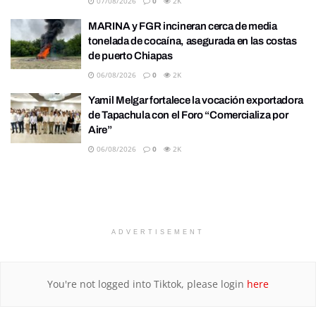
07/08/2026
0
2K
MARINA y FGR incineran cerca de media
tonelada de cocaína, asegurada en las costas
de puerto Chiapas
06/08/2026
0
2K
Yamil Melgar fortalece la vocación exportadora
de Tapachula con el Foro “Comercializa por
Aire”
06/08/2026
0
2K
ADVERTISEMENT
You're not logged into Tiktok, please login
here