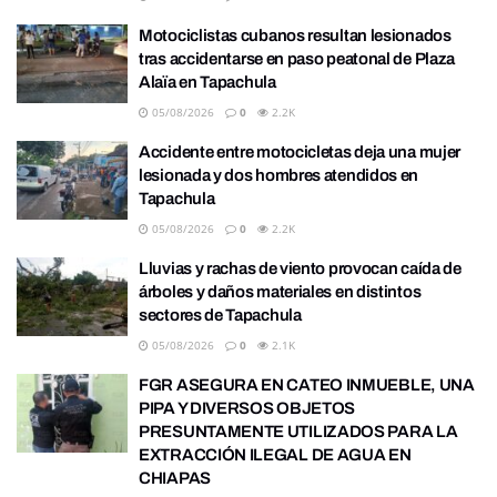
Motociclistas cubanos resultan lesionados
tras accidentarse en paso peatonal de Plaza
Alaïa en Tapachula
05/08/2026
0
2.2K
Accidente entre motocicletas deja una mujer
lesionada y dos hombres atendidos en
Tapachula
05/08/2026
0
2.2K
Lluvias y rachas de viento provocan caída de
árboles y daños materiales en distintos
sectores de Tapachula
05/08/2026
0
2.1K
FGR ASEGURA EN CATEO INMUEBLE, UNA
PIPA Y DIVERSOS OBJETOS
PRESUNTAMENTE UTILIZADOS PARA LA
EXTRACCIÓN ILEGAL DE AGUA EN
CHIAPAS