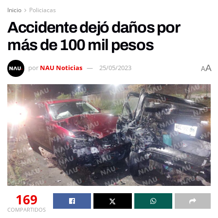
Inicio
Policiacas
Accidente dejó daños por
más de 100 mil pesos
A
por
NAU Noticias
25/05/2023
A
169
COMPARTIDOS