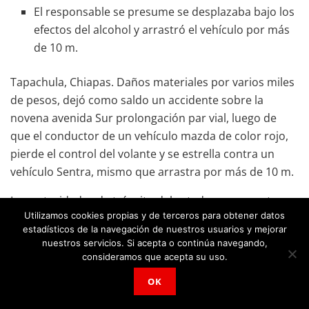
El responsable se presume se desplazaba bajo los
efectos del alcohol y arrastró el vehículo por más
de 10 m.
Tapachula, Chiapas. Daños materiales por varios miles
de pesos, dejó como saldo un accidente sobre la
novena avenida Sur prolongación par vial, luego de
que el conductor de un vehículo mazda de color rojo,
pierde el control del volante y se estrella contra un
vehículo Sentra, mismo que arrastra por más de 10 m.
Las autoridades de tránsito del estado se encuentran
Utilizamos cookies propias y de terceros para obtener datos
realizando Las investigaciones correspondientes.
estadísticos de la navegación de nuestros usuarios y mejorar
nuestros servicios. Si acepta o continúa navegando,
Sobre los hechos, se dio a conocer que el conductor
consideramos que acepta su uso.
del vehículo transitaba de Sur a Norte, sobre la novena
OK
avenida sur.