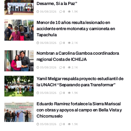
Desarme, Sí a la Paz”
06/08/2026
0
1.9K
Menor de 10 años resulta lesionado en
accidente entre motoneta y camioneta en
Tapachula
06/08/2026
0
2.1K
Nombran a Carolina Gamboa coordinadora
regional Costa de ICHEJA
05/08/2026
0
2.1K
Yamil Melgar respalda proyecto estudiantil de
la UNACH “Separando para Transformar”
05/08/2026
0
1.9K
Eduardo Ramírez fortalece la Sierra Mariscal
con obras y apoyos al campo en Bella Vista y
Chicomuselo
05/08/2026
0
1.9K