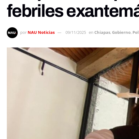
febriles exantem
por
NAU Noticias
09/11/2025
en
Chiapas
,
Gobierno
,
Pol