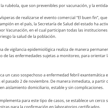
a rubéola, que son prevenibles por vacunación, y la entida
vísperas de realizarse el evento comercial “El buen fin”, q
ampión en el país, la Secretaría de Salud del estado ha act
r Vacunación, en el cual participan todas las instituciones
iesgo la salud de la población.
ema de vigilancia epidemiológica realiza de manera permanen
o de las enfermedades sujetas a monitoreo, para orientar l
ifica un caso sospechoso a enfermedad febril exantemática
 el pasado 2 de noviembre. De manera inmediata, a partir de
n aislamiento domiciliario, estable y sin complicaciones.
implementa para este tipo de casos, se establece un cerco s
tras para la confirmación en laboratorios certificados.