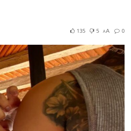
135
5
0
A
A