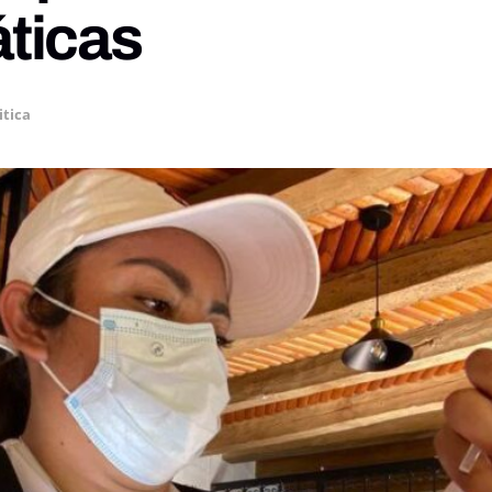
áticas
itica