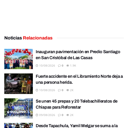
Noticias
Relacionadas
Inauguran pavimentación en Predio Santiago
en San Cristóbal de Las Casas
10/08/2026
0
1.9K
Fuerte accidente en el Libramiento Norte deja a
una persona herida.
10/08/2026
0
2K
Se unen 45 prepas y 20 Telebachilleratos de
Chiapas para Reforestar
09/08/2026
0
2K
Desde Tapachula, Yamil Melgar se suma a la