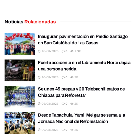
Noticias
Relacionadas
Inauguran pavimentación en Predio Santiago
en San Cristóbal de Las Casas
10/08/2026
0
1.9K
Fuerte accidente en el Libramiento Norte deja a
una persona herida.
10/08/2026
0
2K
Se unen 45 prepas y 20 Telebachilleratos de
Chiapas para Reforestar
09/08/2026
0
2K
Desde Tapachula, Yamil Melgar se suma a la
Jornada Nacional de Reforestación
09/08/2026
0
2K