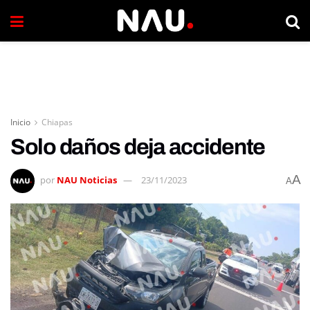
Inicio
Chiapas
Solo daños deja accidente
A
por
NAU Noticias
23/11/2023
A