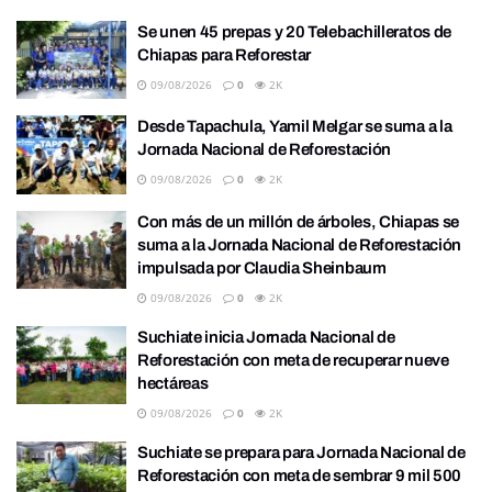
Se unen 45 prepas y 20 Telebachilleratos de
Chiapas para Reforestar
09/08/2026
0
2K
Desde Tapachula, Yamil Melgar se suma a la
Jornada Nacional de Reforestación
09/08/2026
0
2K
Con más de un millón de árboles, Chiapas se
suma a la Jornada Nacional de Reforestación
impulsada por Claudia Sheinbaum
09/08/2026
0
2K
Suchiate inicia Jornada Nacional de
Reforestación con meta de recuperar nueve
hectáreas
09/08/2026
0
2K
Suchiate se prepara para Jornada Nacional de
Reforestación con meta de sembrar 9 mil 500