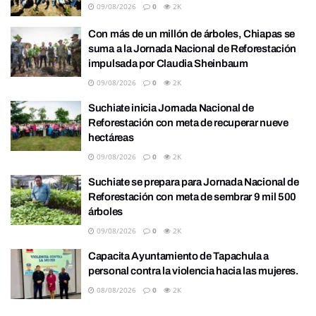
09/08/2026
0
2K
Con más de un millón de árboles, Chiapas se
suma a la Jornada Nacional de Reforestación
impulsada por Claudia Sheinbaum
09/08/2026
0
2K
Suchiate inicia Jornada Nacional de
Reforestación con meta de recuperar nueve
hectáreas
09/08/2026
0
2K
Suchiate se prepara para Jornada Nacional de
Reforestación con meta de sembrar 9 mil 500
árboles
09/08/2026
0
2K
Capacita Ayuntamiento de Tapachula a
personal contra la violencia hacia las mujeres.
08/08/2026
0
2K