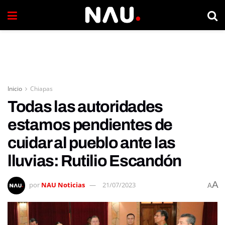
Inicio
Chiapas
Todas las autoridades
estamos pendientes de
cuidar al pueblo ante las
lluvias: Rutilio Escandón
A
por
NAU Noticias
21/07/2023
A