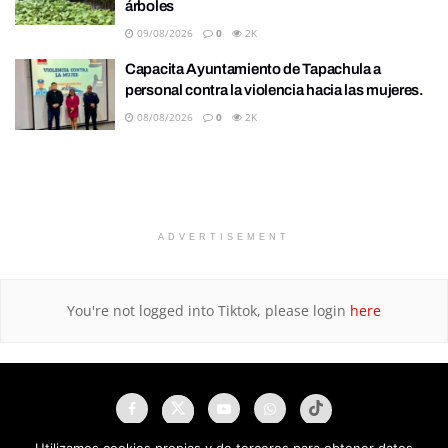
árboles
09/08/2026
0
2K
Capacita Ayuntamiento de Tapachula a
personal contra la violencia hacia las mujeres.
08/08/2026
0
2K
ADVERTISEMENT
You're not logged into Tiktok, please login
here