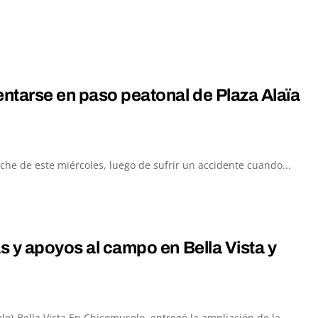
entarse en paso peatonal de Plaza Alaïa
he de este miércoles, luego de sufrir un accidente cuando...
s y apoyos al campo en Bella Vista y
lo)-Bella Vista En Chicomuselo, entregó la ampliación de la