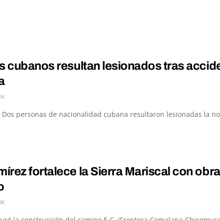
s cubanos resultan lesionados tras accid
a
1K
 Dos personas de nacionalidad cubana resultaron lesionadas la noc
rez fortalece la Sierra Mariscal con obra
o
9K
guró la construcción del camino E.C. (Frontera Comalapa-Chicomuse