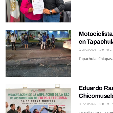
Motociclista
en Tapachul
05/08/2026
0
2.
Tapachula, Chiapas.
Eduardo Ramí
Chicomusel
05/08/2026
0
1.
En Bella Vista, inau