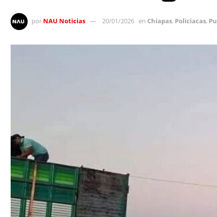
por
NAU Noticias
20/01/2026
en
Chiapas
,
Policiacas
,
Pu