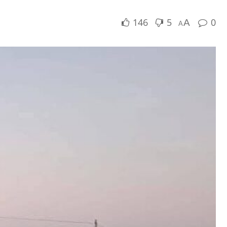
146
5
0
A
A