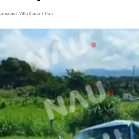
nicipios
,
Villa Comaltitlán