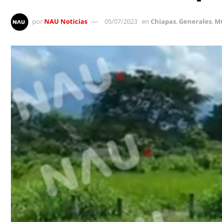
por
NAU Noticias
05/07/2023
en
Chiapas
,
Generales
,
Mu