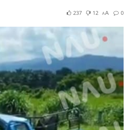
237
12
0
A
A