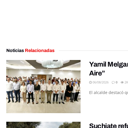
Noticias
Relacionadas
Yamil Melgar
Aire”
06/08/2026
0
2
El alcalde destacó q
Suchiate ref