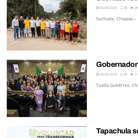
06/08/2026
0
2
Suchiate, Chiapas.– 
Gobernador 
06/08/2026
0
1.
Tuxtla Gutiérrez, C
Tapachula se