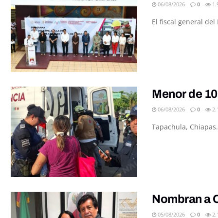
06/08/2026
0
1.
El fiscal general de
Menor de 10
06/08/2026
0
2.
Tapachula, Chiapas.
Nombran a C
05/08/2026
0
2.