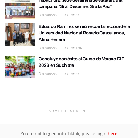
campaña “Sí al Desarme, Sí a la Paz”
07/08/2026
0
2K
Eduardo Ramírez se reúne con la rectora de la
Universidad Nacional Rosario Castellanos,
Alma Herrera
07/08/2026
0
1.9K
Concluye con éxito el Curso de Verano DIF
2026 en Suchiate
07/08/2026
0
2K
ADVERTISEMENT
You're not logged into Tiktok, please login
here