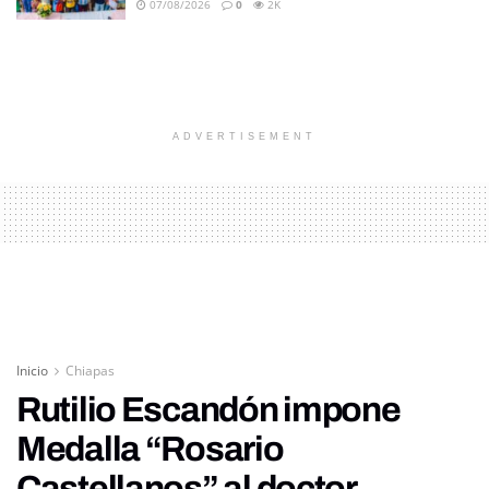
07/08/2026
0
2K
ADVERTISEMENT
Inicio
Chiapas
Rutilio Escandón impone
Medalla “Rosario
Castellanos” al doctor