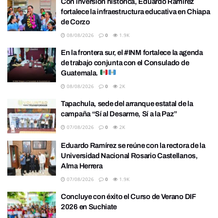
Con inversión histórica, Eduardo Ramírez
fortalece la infraestructura educativa en Chiapa
de Corzo
08/08/2026
0
1.9K
En la frontera sur, el #INM fortalece la agenda
de trabajo conjunta con el Consulado de
Guatemala.
08/08/2026
0
2K
Tapachula, sede del arranque estatal de la
campaña “Sí al Desarme, Sí a la Paz”
07/08/2026
0
2K
Eduardo Ramírez se reúne con la rectora de la
Universidad Nacional Rosario Castellanos,
Alma Herrera
07/08/2026
0
1.9K
Concluye con éxito el Curso de Verano DIF
2026 en Suchiate