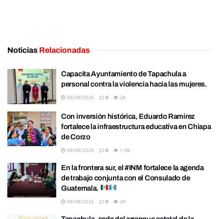
Noticias
Relacionadas
Capacita Ayuntamiento de Tapachula a
personal contra la violencia hacia las mujeres.
08/08/2026
0
2K
Con inversión histórica, Eduardo Ramírez
fortalece la infraestructura educativa en Chiapa
de Corzo
08/08/2026
0
1.9K
En la frontera sur, el #INM fortalece la agenda
de trabajo conjunta con el Consulado de
Guatemala.
08/08/2026
0
2K
Tapachula, sede del arranque estatal de la