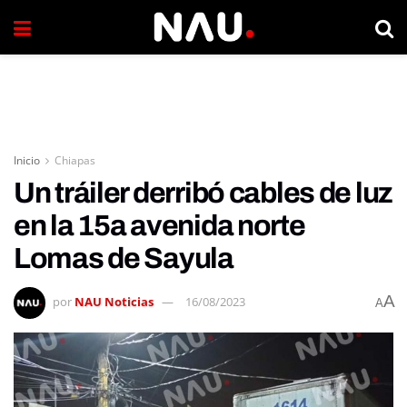
Inicio
Chiapas
Un tráiler derribó cables de luz
en la 15a avenida norte
Lomas de Sayula
A
por
NAU Noticias
16/08/2023
A