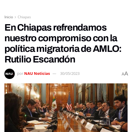
Inicio
Chiapas
En Chiapas refrendamos
nuestro compromiso con la
política migratoria de AMLO:
Rutilio Escandón
A
por
NAU Noticias
30/05/2023
A