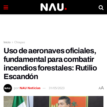
Inicio
Chiapas
Uso de aeronaves oficiales,
fundamental para combatir
incendios forestales: Rutilio
Escandón
A
por
NAU Noticias
31/05/2023
A