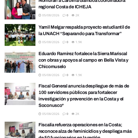
Nombran a Carolina Gamboa coordinadora
regional Costa de ICHEJA
05/08/2026
0
2K
Yamil Melgar respalda proyecto estudiantil de
la UNACH “Separando para Transformar”
05/08/2026
0
1.9K
Eduardo Ramírez fortalece la Sierra Mariscal
con obras y apoyos al campo en Bella Vista y
Chicomuselo
05/08/2026
0
1.9K
Fiscal General anuncia despliegue de más de
100 servidores públicos para fortalecer
investigación y prevención en la Costa y el
Soconusco*
05/08/2026
0
2K
Fiscalía refuerza operaciones en la Costa;
reconoce alza de feminicidios y despliega más
de 50 funcionarios en la región