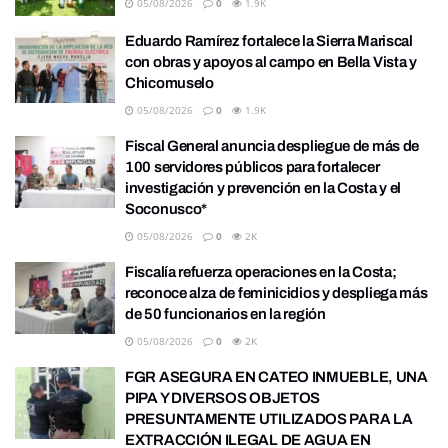
05/08/2026
0
1.9K
Eduardo Ramírez fortalece la Sierra Mariscal
con obras y apoyos al campo en Bella Vista y
Chicomuselo
05/08/2026
0
1.9K
Fiscal General anuncia despliegue de más de
100 servidores públicos para fortalecer
investigación y prevención en la Costa y el
Soconusco*
05/08/2026
0
2K
Fiscalía refuerza operaciones en la Costa;
reconoce alza de feminicidios y despliega más
de 50 funcionarios en la región
05/08/2026
0
2K
FGR ASEGURA EN CATEO INMUEBLE, UNA
PIPA Y DIVERSOS OBJETOS
PRESUNTAMENTE UTILIZADOS PARA LA
EXTRACCIÓN ILEGAL DE AGUA EN