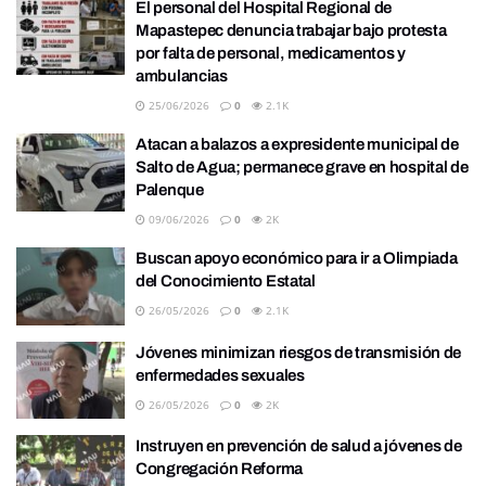
El personal del Hospital Regional de
Mapastepec denuncia trabajar bajo protesta
por falta de personal, medicamentos y
ambulancias
25/06/2026
0
2.1K
Atacan a balazos a expresidente municipal de
Salto de Agua; permanece grave en hospital de
Palenque
09/06/2026
0
2K
Buscan apoyo económico para ir a Olimpiada
del Conocimiento Estatal
26/05/2026
0
2.1K
Jóvenes minimizan riesgos de transmisión de
enfermedades sexuales
26/05/2026
0
2K
Instruyen en prevención de salud a jóvenes de
Congregación Reforma