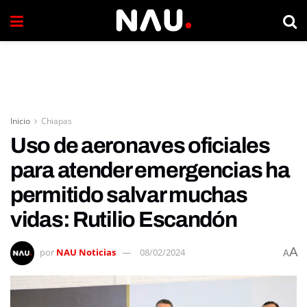
Inicio
Chiapas
Uso de aeronaves oficiales
para atender emergencias ha
permitido salvar muchas
vidas: Rutilio Escandón
A
por
NAU Noticias
08/02/2024
A