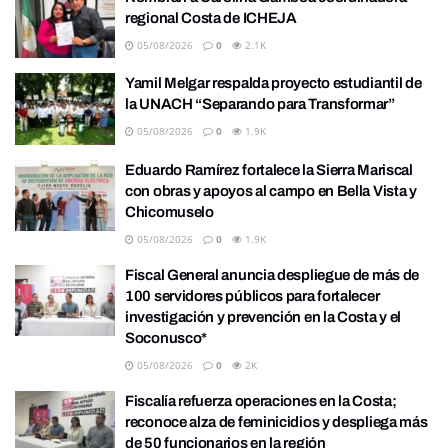
regional Costa de ICHEJA
05/08/2026
0
2.1K
Yamil Melgar respalda proyecto estudiantil de
la UNACH “Separando para Transformar”
05/08/2026
0
1.9K
Eduardo Ramírez fortalece la Sierra Mariscal
con obras y apoyos al campo en Bella Vista y
Chicomuselo
05/08/2026
0
1.9K
Fiscal General anuncia despliegue de más de
100 servidores públicos para fortalecer
investigación y prevención en la Costa y el
Soconusco*
05/08/2026
0
2K
Fiscalía refuerza operaciones en la Costa;
reconoce alza de feminicidios y despliega más
de 50 funcionarios en la región