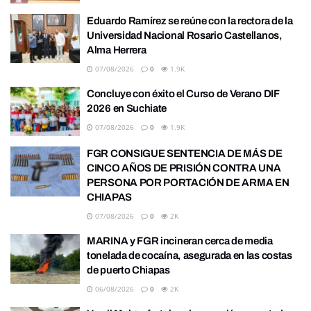
Eduardo Ramírez se reúne con la rectora de la
Universidad Nacional Rosario Castellanos,
Alma Herrera
07/08/2026
0
1.9K
Concluye con éxito el Curso de Verano DIF
2026 en Suchiate
07/08/2026
0
1.9K
FGR CONSIGUE SENTENCIA DE MÁS DE
CINCO AÑOS DE PRISIÓN CONTRA UNA
PERSONA POR PORTACIÓN DE ARMA EN
CHIAPAS
07/08/2026
0
2K
MARINA y FGR incineran cerca de media
tonelada de cocaína, asegurada en las costas
de puerto Chiapas
06/08/2026
0
2K