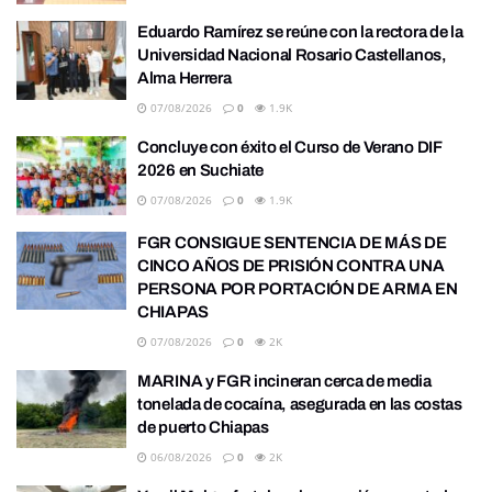
Eduardo Ramírez se reúne con la rectora de la
Universidad Nacional Rosario Castellanos,
Alma Herrera
07/08/2026
0
1.9K
Concluye con éxito el Curso de Verano DIF
2026 en Suchiate
07/08/2026
0
1.9K
FGR CONSIGUE SENTENCIA DE MÁS DE
CINCO AÑOS DE PRISIÓN CONTRA UNA
PERSONA POR PORTACIÓN DE ARMA EN
CHIAPAS
07/08/2026
0
2K
MARINA y FGR incineran cerca de media
tonelada de cocaína, asegurada en las costas
de puerto Chiapas
06/08/2026
0
2K