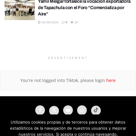
Yamil Melgar fortalece la vocación exportadora
de Tapachula con el Foro “Comercializa por
Aire”
06/08/2026
0
2K
ADVERTISEMENT
You're not logged into Tiktok, please login
here
Utilizamos cookies propias y de terceros para obtener datos
estadísticos de la navegación de nuestros usuarios y mejorar
nuestros servicios. Si acepta o continúa navegando,