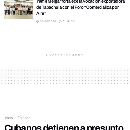
Yamil Melgar fortalece la vocación exportadora
de Tapachula con el Foro “Comercializa por
Aire”
06/08/2026
0
2K
ADVERTISEMENT
Inicio
Chiapas
Cubanos detienen a presunto