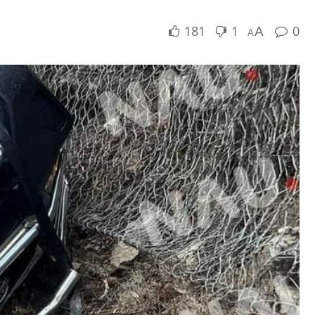
181
1
0
A
A