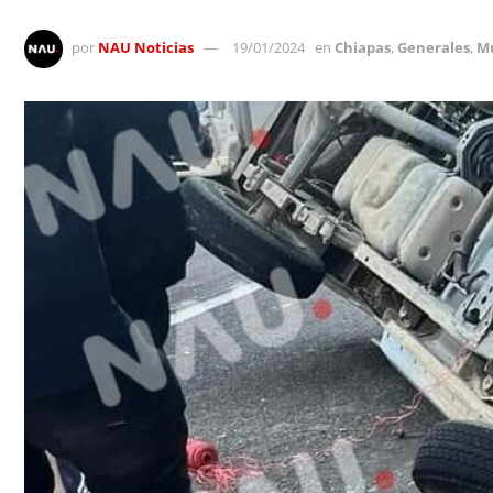
por
NAU Noticias
19/01/2024
en
Chiapas
,
Generales
,
Mu