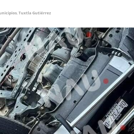
nicipios
,
Tuxtla Gutiérrez