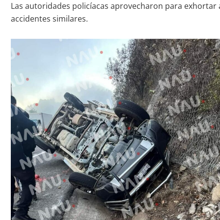
Las autoridades policíacas aprovecharon para exhortar a 
accidentes similares.