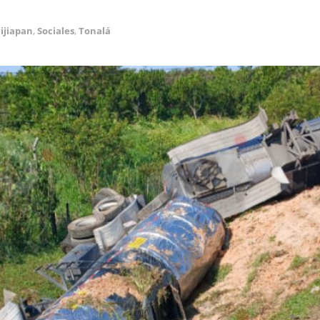
jijiapan
,
Sociales
,
Tonalá