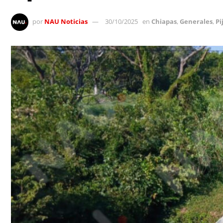
por
NAU Noticias
30/10/2025
en
Chiapas
,
Generales
,
Pi