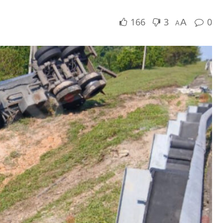
166
3
0
A
A