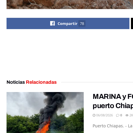
Compartir
78
Noticias
Relacionadas
MARINA y FG
puerto Chia
06/08/2026
0
2
Puerto Chiapas. - L