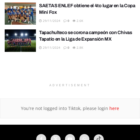
SAETAS ENLEF obtiene el 4to lugar en la Copa
Mini Fox
29/11/2024
0
2.6K
Tapachulteco se corona campeón con Chivas
Tapatío en la Liga de Expansión MX
29/11/2024
0
2.8K
ADVERTISEMENT
You're not logged into Tiktok, please login
here