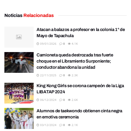
Noticias
Relacionadas
Atacan a balazos a profesor en la colonia 1° de
Mayo de Tapachula
09/01/2026
0
4.1K
Camioneta queda destrozada tras fuerte
choque en el Libramiento Surponiente;
conductor abandona la unidad
22/11/2025
0
2.3K
King Kong Girls se corona campeón de la Liga
LIBATAP 2024
06/12/2024
0
2.6K
Alumnos de taekwondo obtienen cinta negra
en emotiva ceremonia
03/12/2024
0
2.1K