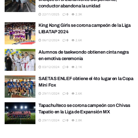
conductor abandona la unidad
22/11/2025
0
2.3K
King Kong Girls se corona campeón de la Liga
LIBATAP 2024
06/12/2024
0
2.6K
Alumnos de taekwondo obtienen cinta negra
en emotiva ceremonia
03/12/2024
0
2.1K
SAETAS ENLEF obtiene el 4to lugar en la Copa
Mini Fox
29/11/2024
0
2.6K
Tapachulteco se corona campeón con Chivas
Tapatío en la Liga de Expansión MX
29/11/2024
0
2.8K