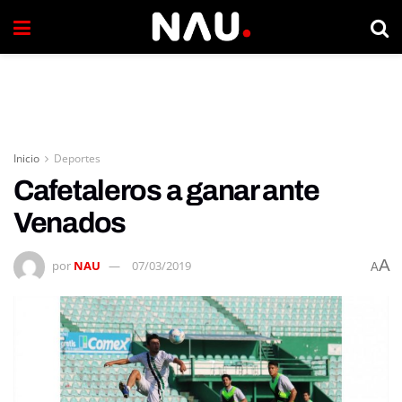
Inicio
Deportes
Cafetaleros a ganar ante
Venados
A
por
NAU
07/03/2019
A