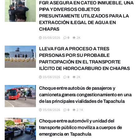
FGR ASEGURA EN CATEO INMUEBLE, UNA
PIPA Y DIVERSOS OBJETOS
PRESUNTAMENTE UTILIZADOS PARA LA
EXTRACCIÓN ILEGAL DE AGUA EN
CHIAPAS
05/08/2026
0
2K
LLEVA FGR A PROCESO A TRES
PERSONAS POR SU PROBABLE
PARTICIPACIÓN EN EL TRANSPORTE
ILÍCITO DE HIDROCARBURO EN CHIAPAS
05/08/2026
0
2K
Choque entre autobús de pasajeros y
camioneta genera congestionamiento en una
de las principales vialidades de Tapachula
05/08/2026
0
2.1K
Choque entre automóvil y unidad del
transporte público moviliza a cuerpos de
emergencia en Tapachula