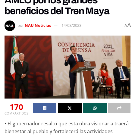
AMLO por los grandes
beneficios del Tren Maya
A
por
NAU Noticias
14/08/2023
A
170
COMPARTIDOS
• El gobernador resaltó que esta obra visionaria traerá
bienestar al pueblo y fortalecerá las actividades