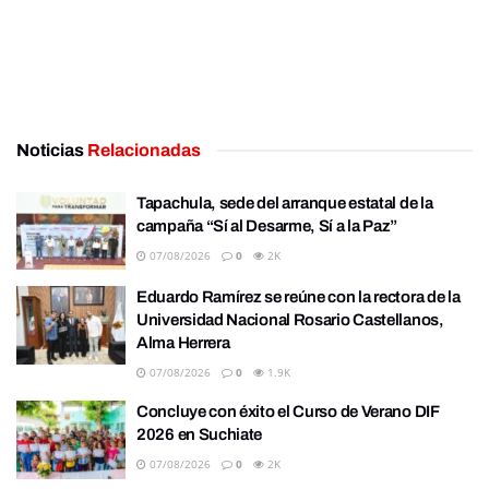
Noticias
Relacionadas
Tapachula, sede del arranque estatal de la
campaña “Sí al Desarme, Sí a la Paz”
07/08/2026
0
2K
Eduardo Ramírez se reúne con la rectora de la
Universidad Nacional Rosario Castellanos,
Alma Herrera
07/08/2026
0
1.9K
Concluye con éxito el Curso de Verano DIF
2026 en Suchiate
07/08/2026
0
2K