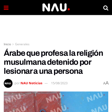
Inicio
Generales
Árabe que profesa la religión
musulmana detenido por
lesionar a una persona
A
por
NAU Noticias
15/08/2023
A