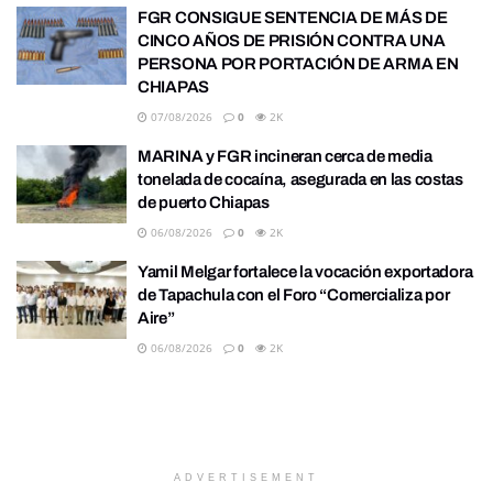
FGR CONSIGUE SENTENCIA DE MÁS DE
CINCO AÑOS DE PRISIÓN CONTRA UNA
PERSONA POR PORTACIÓN DE ARMA EN
CHIAPAS
07/08/2026
0
2K
MARINA y FGR incineran cerca de media
tonelada de cocaína, asegurada en las costas
de puerto Chiapas
06/08/2026
0
2K
Yamil Melgar fortalece la vocación exportadora
de Tapachula con el Foro “Comercializa por
Aire”
06/08/2026
0
2K
ADVERTISEMENT