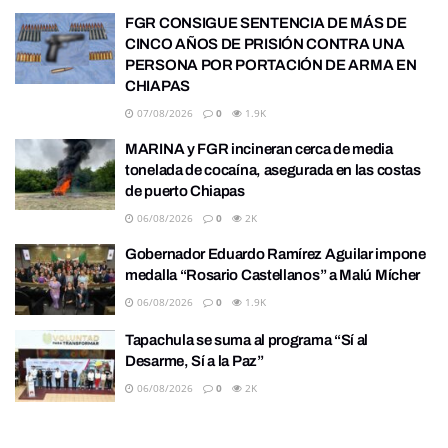
FGR CONSIGUE SENTENCIA DE MÁS DE
CINCO AÑOS DE PRISIÓN CONTRA UNA
PERSONA POR PORTACIÓN DE ARMA EN
CHIAPAS
07/08/2026
0
1.9K
MARINA y FGR incineran cerca de media
tonelada de cocaína, asegurada en las costas
de puerto Chiapas
06/08/2026
0
2K
Gobernador Eduardo Ramírez Aguilar impone
medalla “Rosario Castellanos” a Malú Mícher
06/08/2026
0
1.9K
Tapachula se suma al programa “Sí al
Desarme, Sí a la Paz”
06/08/2026
0
2K