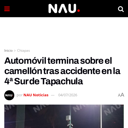
Inicio
Chiapas
Automóvil termina sobre el
camellón tras accidente en la
4ª Sur de Tapachula
A
por
NAU Noticias
04/07/2026
A