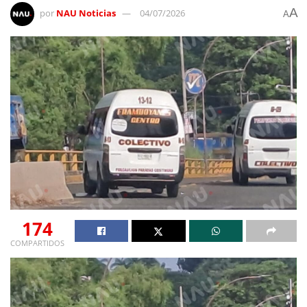
A
por
NAU Noticias
04/07/2026
A
174
COMPARTIDOS