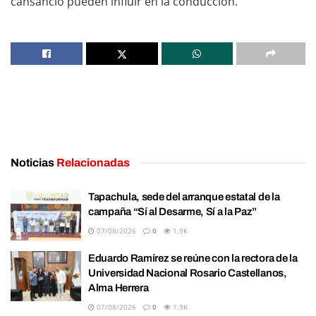
cansancio pueden influir en la conducción.
Noticias
Relacionadas
Tapachula, sede del arranque estatal de la
campaña “Sí al Desarme, Sí a la Paz”
07/08/2026
0
1.9K
Eduardo Ramírez se reúne con la rectora de la
Universidad Nacional Rosario Castellanos,
Alma Herrera
07/08/2026
0
1.9K