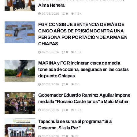
Alma Herrera
07/08/2026
0
1.9K
FGR CONSIGUE SENTENCIA DE MÁS DE
CINCO AÑOS DE PRISIÓN CONTRA UNA
PERSONA POR PORTACIÓN DE ARMA EN
CHIAPAS
07/08/2026
0
1.9K
MARINA y FGR incineran cerca de media
tonelada de cocaína, asegurada en las costas
de puerto Chiapas
06/08/2026
0
2K
Gobernador Eduardo Ramírez Aguilar impone
medalla “Rosario Castellanos” a Malú Mícher
06/08/2026
0
1.9K
Tapachula se suma al programa “Sí al
Desarme, Sí a la Paz”
06/08/2026
0
2K