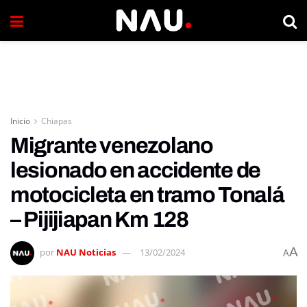
Inicio
Chiapas
Migrante venezolano
lesionado en accidente de
motocicleta en tramo Tonalá
– Pijijiapan Km 128
A
por
NAU Noticias
13/02/2024
A