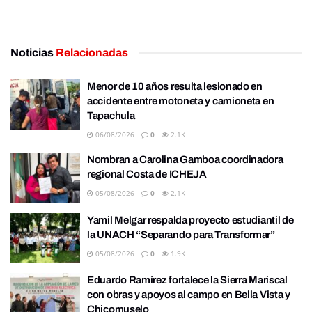
Noticias
Relacionadas
Menor de 10 años resulta lesionado en
accidente entre motoneta y camioneta en
Tapachula
06/08/2026
0
2.1K
Nombran a Carolina Gamboa coordinadora
regional Costa de ICHEJA
05/08/2026
0
2.1K
Yamil Melgar respalda proyecto estudiantil de
la UNACH “Separando para Transformar”
05/08/2026
0
1.9K
Eduardo Ramírez fortalece la Sierra Mariscal
con obras y apoyos al campo en Bella Vista y
Chicomuselo