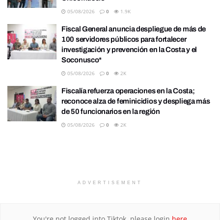
05/08/2026
0
1.9K
Fiscal General anuncia despliegue de más de
100 servidores públicos para fortalecer
investigación y prevención en la Costa y el
Soconusco*
05/08/2026
0
2K
Fiscalía refuerza operaciones en la Costa;
reconoce alza de feminicidios y despliega más
de 50 funcionarios en la región
05/08/2026
0
2K
ADVERTISEMENT
You're not logged into Tiktok, please login
here