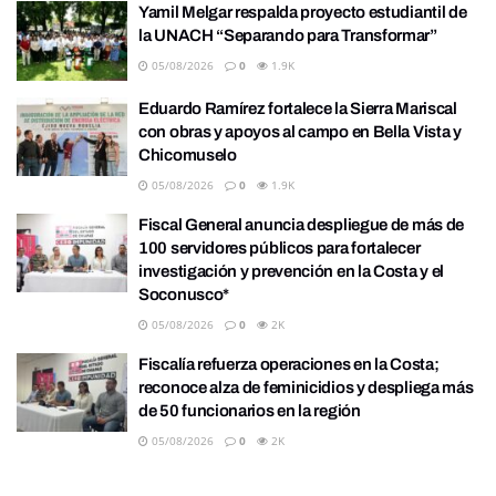
Yamil Melgar respalda proyecto estudiantil de
la UNACH “Separando para Transformar”
05/08/2026
0
1.9K
Eduardo Ramírez fortalece la Sierra Mariscal
con obras y apoyos al campo en Bella Vista y
Chicomuselo
05/08/2026
0
1.9K
Fiscal General anuncia despliegue de más de
100 servidores públicos para fortalecer
investigación y prevención en la Costa y el
Soconusco*
05/08/2026
0
2K
Fiscalía refuerza operaciones en la Costa;
reconoce alza de feminicidios y despliega más
de 50 funcionarios en la región
05/08/2026
0
2K