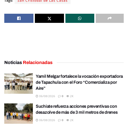
Tags:
San Cristóbal de Las Casas
Noticias
Relacionadas
Yamil Melgar fortalece la vocación exportadora
de Tapachula con el Foro “Comercializa por
Aire”
06/08/2026
0
2K
Suchiate refuerza acciones preventivas con
desazolve de más de 3 mil metros de drenes
06/08/2026
0
2K