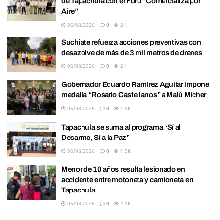
de Tapachula con el Foro “Comercializa por
Aire”
06/08/2026
0
2K
Suchiate refuerza acciones preventivas con
desazolve de más de 3 mil metros de drenes
06/08/2026
0
2K
Gobernador Eduardo Ramírez Aguilar impone
medalla “Rosario Castellanos” a Malú Mícher
06/08/2026
0
1.9K
Tapachula se suma al programa “Sí al
Desarme, Sí a la Paz”
06/08/2026
0
1.9K
Menor de 10 años resulta lesionado en
accidente entre motoneta y camioneta en
Tapachula
06/08/2026
0
2.1K