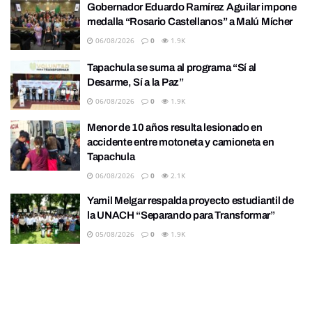
Gobernador Eduardo Ramírez Aguilar impone
medalla “Rosario Castellanos” a Malú Mícher
06/08/2026
0
1.9K
Tapachula se suma al programa “Sí al
Desarme, Sí a la Paz”
06/08/2026
0
1.9K
Menor de 10 años resulta lesionado en
accidente entre motoneta y camioneta en
Tapachula
06/08/2026
0
2.1K
Yamil Melgar respalda proyecto estudiantil de
la UNACH “Separando para Transformar”
05/08/2026
0
1.9K