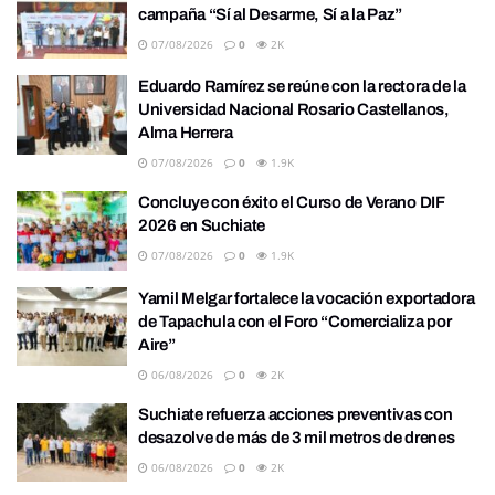
campaña “Sí al Desarme, Sí a la Paz”
07/08/2026
0
2K
Eduardo Ramírez se reúne con la rectora de la
Universidad Nacional Rosario Castellanos,
Alma Herrera
07/08/2026
0
1.9K
Concluye con éxito el Curso de Verano DIF
2026 en Suchiate
07/08/2026
0
1.9K
Yamil Melgar fortalece la vocación exportadora
de Tapachula con el Foro “Comercializa por
Aire”
06/08/2026
0
2K
Suchiate refuerza acciones preventivas con
desazolve de más de 3 mil metros de drenes
06/08/2026
0
2K