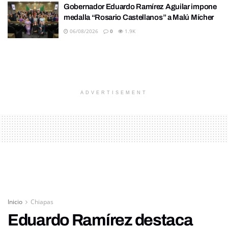
Gobernador Eduardo Ramírez Aguilar impone
medalla “Rosario Castellanos” a Malú Mícher
06/08/2026
0
1.9K
ADVERTISEMENT
Inicio
Chiapas
Eduardo Ramírez destaca