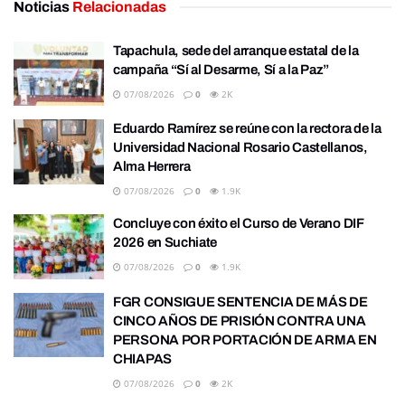
Noticias
Relacionadas
Tapachula, sede del arranque estatal de la
campaña “Sí al Desarme, Sí a la Paz”
07/08/2026
0
2K
Eduardo Ramírez se reúne con la rectora de la
Universidad Nacional Rosario Castellanos,
Alma Herrera
07/08/2026
0
1.9K
Concluye con éxito el Curso de Verano DIF
2026 en Suchiate
07/08/2026
0
1.9K
FGR CONSIGUE SENTENCIA DE MÁS DE
CINCO AÑOS DE PRISIÓN CONTRA UNA
PERSONA POR PORTACIÓN DE ARMA EN
CHIAPAS
07/08/2026
0
2K