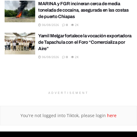
MARINA y FGR incineran cerca de media
tonelada de cocaína, asegurada en las costas
de puerto Chiapas
06/08/2026
0
2K
Yamil Melgar fortalece la vocación exportadora
de Tapachula con el Foro “Comercializa por
Aire”
06/08/2026
0
2K
ADVERTISEMENT
You're not logged into Tiktok, please login
here