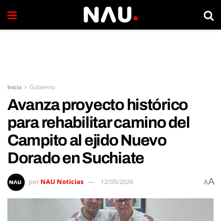
Inicio
Gobierno
Avanza proyecto histórico
para rehabilitar camino del
Campito al ejido Nuevo
Dorado en Suchiate
A
por
NAU Noticias
12/05/2026
A