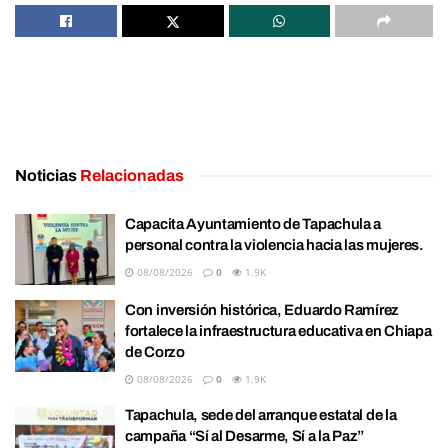
Noticias
Relacionadas
Capacita Ayuntamiento de Tapachula a
personal contra la violencia hacia las mujeres.
08/08/2026
0
1.9K
Con inversión histórica, Eduardo Ramírez
fortalece la infraestructura educativa en Chiapa
de Corzo
08/08/2026
0
1.9K
Tapachula, sede del arranque estatal de la
campaña “Sí al Desarme, Sí a la Paz”