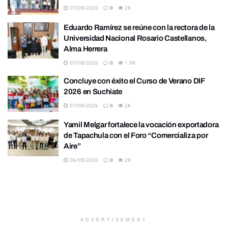
07/08/2026
0
2K
Eduardo Ramírez se reúne con la rectora de la
Universidad Nacional Rosario Castellanos,
Alma Herrera
07/08/2026
0
1.9K
Concluye con éxito el Curso de Verano DIF
2026 en Suchiate
07/08/2026
0
2K
Yamil Melgar fortalece la vocación exportadora
de Tapachula con el Foro “Comercializa por
Aire”
06/08/2026
0
2K
ADVERTISEMENT