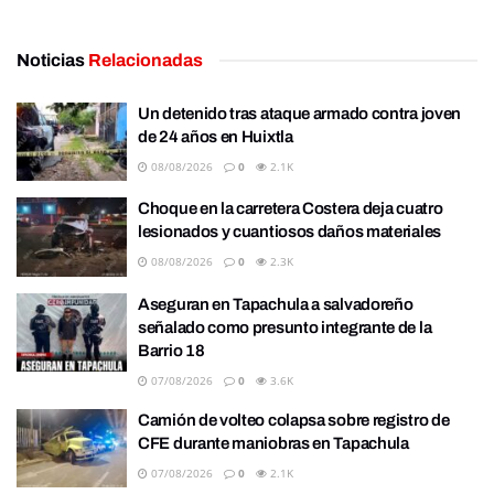
Noticias
Relacionadas
Un detenido tras ataque armado contra joven
de 24 años en Huixtla
08/08/2026
0
2.1K
Choque en la carretera Costera deja cuatro
lesionados y cuantiosos daños materiales
08/08/2026
0
2.3K
Aseguran en Tapachula a salvadoreño
señalado como presunto integrante de la
Barrio 18
07/08/2026
0
3.6K
Camión de volteo colapsa sobre registro de
CFE durante maniobras en Tapachula
07/08/2026
0
2.1K