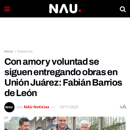
Inicio
Gobierno
Con amor y voluntad se
siguen entregando obras en
Unión Juárez: Fabián Barrios
de León
A
por
NAU Noticias
19/11/2025
A