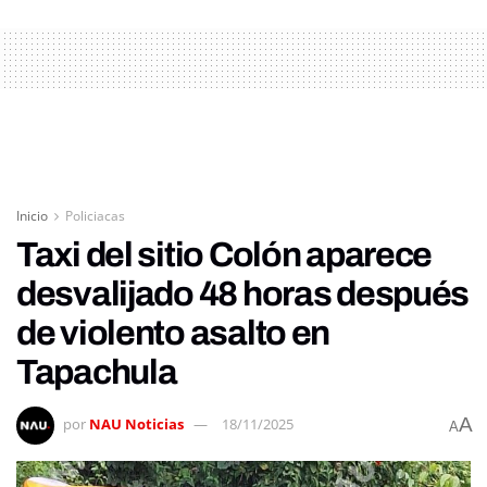
Inicio
Policiacas
Taxi del sitio Colón aparece
desvalijado 48 horas después
de violento asalto en
Tapachula
A
por
NAU Noticias
18/11/2025
A