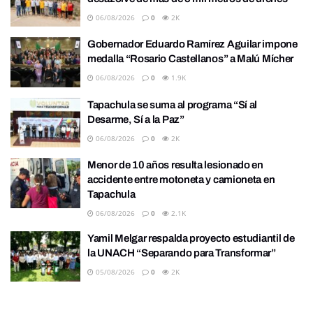
06/08/2026
0
2K
Gobernador Eduardo Ramírez Aguilar impone
medalla “Rosario Castellanos” a Malú Mícher
06/08/2026
0
1.9K
Tapachula se suma al programa “Sí al
Desarme, Sí a la Paz”
06/08/2026
0
2K
Menor de 10 años resulta lesionado en
accidente entre motoneta y camioneta en
Tapachula
06/08/2026
0
2.1K
Yamil Melgar respalda proyecto estudiantil de
la UNACH “Separando para Transformar”
05/08/2026
0
2K