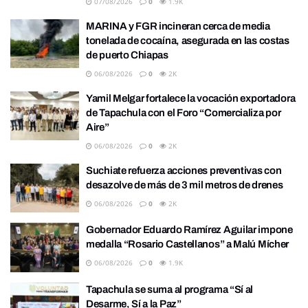
07/08/2026
0
1.9K
MARINA y FGR incineran cerca de media
tonelada de cocaína, asegurada en las costas
de puerto Chiapas
06/08/2026
0
2K
Yamil Melgar fortalece la vocación exportadora
de Tapachula con el Foro “Comercializa por
Aire”
06/08/2026
0
2K
Suchiate refuerza acciones preventivas con
desazolve de más de 3 mil metros de drenes
06/08/2026
0
2K
Gobernador Eduardo Ramírez Aguilar impone
medalla “Rosario Castellanos” a Malú Mícher
06/08/2026
0
1.9K
Tapachula se suma al programa “Sí al
Desarme, Sí a la Paz”