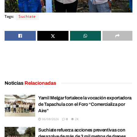
Tags:
Suchiate
Noticias
Relacionadas
Yamil Melgar fortalece la vocación exportadora
de Tapachula con el Foro “Comercializa por
Aire”
06/08/2026
0
2K
Suchiate refuerza acciones preventivas con
desazolve de más de 3 mil metros de drenes