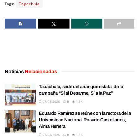
Tags:
Tapachula
Noticias
Relacionadas
Tapachula, sede del arranque estatal de la
campaña “Sí al Desarme, Sí a la Paz”
07/08/2026
0
1.9K
Eduardo Ramírez se reúne con la rectora de la
Universidad Nacional Rosario Castellanos,
Alma Herrera
07/08/2026
0
1.9K