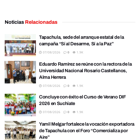
Noticias
Relacionadas
Tapachula, sede del arranque estatal de la
campaña “Sí al Desarme, Sí a la Paz”
07/08/2026
0
1.9K
Eduardo Ramírez se reúne con la rectora de la
Universidad Nacional Rosario Castellanos,
Alma Herrera
07/08/2026
0
1.9K
Concluye con éxito el Curso de Verano DIF
2026 en Suchiate
07/08/2026
0
1.9K
Yamil Melgar fortalece la vocación exportadora
de Tapachula con el Foro “Comercializa por
Aire”