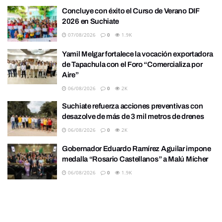
Concluye con éxito el Curso de Verano DIF
2026 en Suchiate
07/08/2026
0
1.9K
Yamil Melgar fortalece la vocación exportadora
de Tapachula con el Foro “Comercializa por
Aire”
06/08/2026
0
2K
Suchiate refuerza acciones preventivas con
desazolve de más de 3 mil metros de drenes
06/08/2026
0
2K
Gobernador Eduardo Ramírez Aguilar impone
medalla “Rosario Castellanos” a Malú Mícher
06/08/2026
0
1.9K