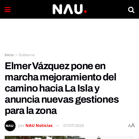
Inicio
Gobierno
Elmer Vázquez pone en
marcha mejoramiento del
camino hacia La Isla y
anuncia nuevas gestiones
para la zona
A
por
NAU Noticias
07/07/2026
A