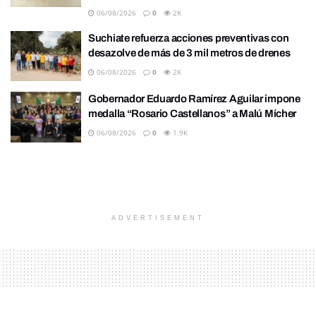
06/08/2026
0
2K
Suchiate refuerza acciones preventivas con
desazolve de más de 3 mil metros de drenes
06/08/2026
0
2K
Gobernador Eduardo Ramírez Aguilar impone
medalla “Rosario Castellanos” a Malú Mícher
06/08/2026
0
1.9K
ADVERTISEMENT