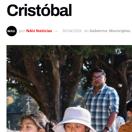
Cristóbal
por
NAU Noticias
30/04/2026
en
Gobierno
,
Municipios
,