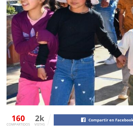
160
2k
Compartir en Faceboo
COMPARTIDOS
VISTAS