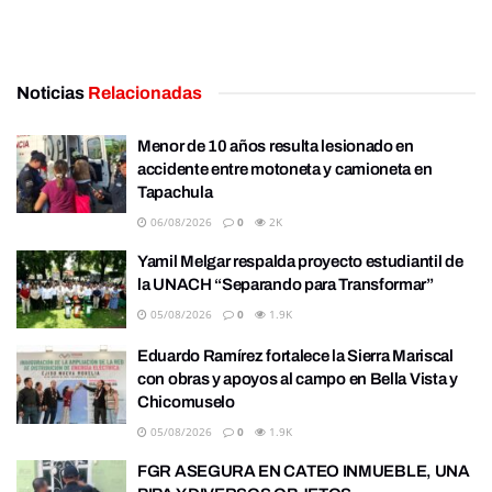
Noticias
Relacionadas
Menor de 10 años resulta lesionado en
accidente entre motoneta y camioneta en
Tapachula
06/08/2026
0
2K
Yamil Melgar respalda proyecto estudiantil de
la UNACH “Separando para Transformar”
05/08/2026
0
1.9K
Eduardo Ramírez fortalece la Sierra Mariscal
con obras y apoyos al campo en Bella Vista y
Chicomuselo
05/08/2026
0
1.9K
FGR ASEGURA EN CATEO INMUEBLE, UNA