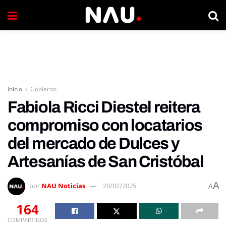
Inicio
Gobierno
Fabiola Ricci Diestel reitera
compromiso con locatarios
del mercado de Dulces y
Artesanías de San Cristóbal
A
por
NAU Noticias
20/02/2025
A
164
COMPARTIDOS