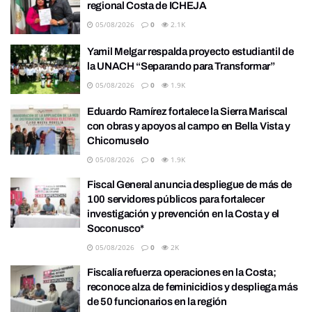
regional Costa de ICHEJA
05/08/2026
0
2.1K
Yamil Melgar respalda proyecto estudiantil de
la UNACH “Separando para Transformar”
05/08/2026
0
1.9K
Eduardo Ramírez fortalece la Sierra Mariscal
con obras y apoyos al campo en Bella Vista y
Chicomuselo
05/08/2026
0
1.9K
Fiscal General anuncia despliegue de más de
100 servidores públicos para fortalecer
investigación y prevención en la Costa y el
Soconusco*
05/08/2026
0
2K
Fiscalía refuerza operaciones en la Costa;
reconoce alza de feminicidios y despliega más
de 50 funcionarios en la región