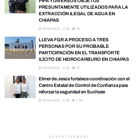
PIPA Y DIVERSOS OBJETOS
PRESUNTAMENTE UTILIZADOS PARA LA
EXTRACCIÓN ILEGAL DE AGUA EN
CHIAPAS
05/08/2026
0
2K
LLEVA FGR A PROCESO A TRES
PERSONAS POR SU PROBABLE
PARTICIPACIÓN EN EL TRANSPORTE
ILÍCITO DE HIDROCARBURO EN CHIAPAS
05/08/2026
0
2K
Elmer de Jesús fortalece coordinación con el
Centro Estatal de Control de Confianza para
reforzar la seguridad en Suchiate
05/08/2026
0
1.9K
ADVERTISEMENT