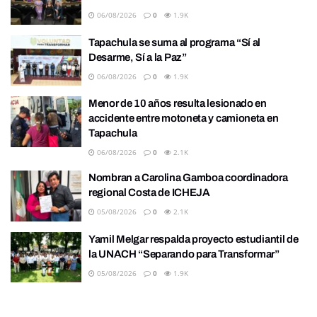
06/08/2026
0
1.9K
Tapachula se suma al programa “Sí al
Desarme, Sí a la Paz”
06/08/2026
0
1.9K
Menor de 10 años resulta lesionado en
accidente entre motoneta y camioneta en
Tapachula
06/08/2026
0
2.1K
Nombran a Carolina Gamboa coordinadora
regional Costa de ICHEJA
05/08/2026
0
2.1K
Yamil Melgar respalda proyecto estudiantil de
la UNACH “Separando para Transformar”
05/08/2026
0
1.9K