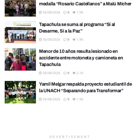
medalla “Rosario Castellanos” a Malú Mícher
06/08/2026
0
1.9K
Tapachula se suma al programa “Sí al
Desarme, Sí a la Paz”
06/08/2026
0
1.9K
Menor de 10 años resulta lesionado en
accidente entre motoneta y camioneta en
Tapachula
06/08/2026
0
2.1K
Yamil Melgar respalda proyecto estudiantil de
la UNACH “Separando para Transformar”
05/08/2026
0
1.9K
ADVERTISEMENT