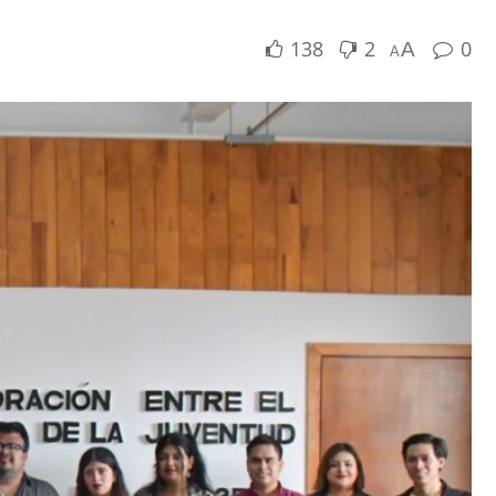
138
2
0
A
A