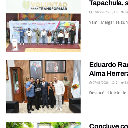
Tapachula, s
07/08/2026
0
2
Yamil Melgar se sumó
Eduardo Ramí
Alma Herrer
07/08/2026
0
1.
Destacó el inicio d
Concluye con