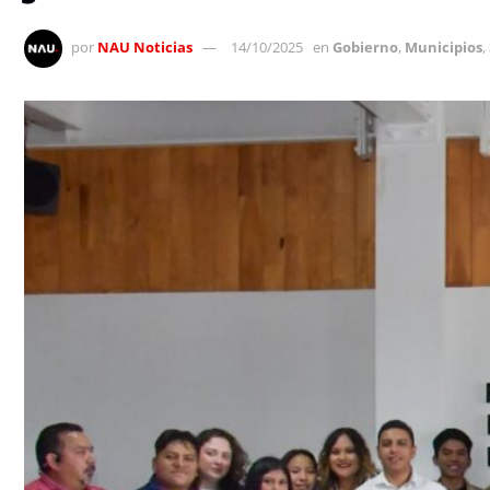
por
NAU Noticias
14/10/2025
en
Gobierno
,
Municipios
,