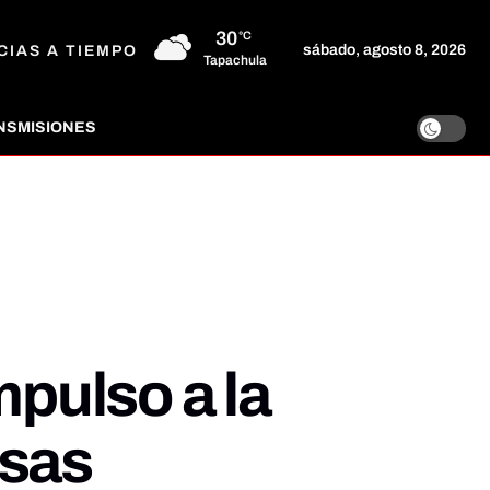
30
°C
sábado, agosto 8, 2026
CIAS A TIEMPO
Tapachula
NSMISIONES
mpulso a la
asas