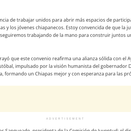
ncia de trabajar unidos para abrir más espacios de particip
 y los jóvenes chiapanecos. Estoy convencida de que la juv
 seguiremos trabajando de la mano para construir juntos un 
rayó que este convenio reafirma una alianza sólida con el 
istóbal, impulsado por la visión humanista del gobernador 
era, formando un Chiapas mejor y con esperanza para las pr
ADVERTISEMENT
s Sangueado, presidenta de la Comisión de Juventud; el dire