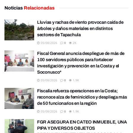
Noticias
Relacionadas
Lluvias y rachas de viento provocan caída de
árboles y daños materiales en distintos
sectores de Tapachula
05/08/2026
0
2K
Fiscal General anuncia despliegue de más de
100 servidores públicos para fortalecer
investigación y prevención en la Costa y el
Soconusco*
05/08/2026
0
1.9K
Fiscalía refuerza operaciones en la Costa;
reconoce alza de feminicidios y despliega más
de 50 funcionarios en la región
05/08/2026
0
1.9K
FGR ASEGURA EN CATEO INMUEBLE, UNA
PIPA Y DIVERSOS OBJETOS