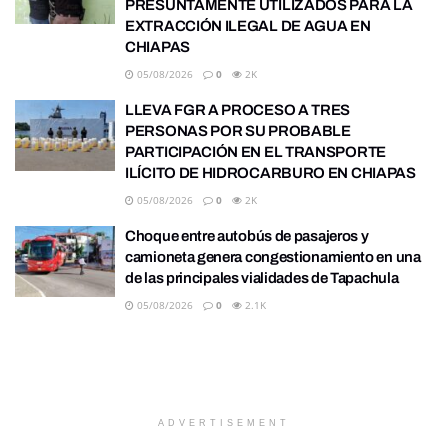
PRESUNTAMENTE UTILIZADOS PARA LA
EXTRACCIÓN ILEGAL DE AGUA EN
CHIAPAS
05/08/2026
0
2K
LLEVA FGR A PROCESO A TRES
PERSONAS POR SU PROBABLE
PARTICIPACIÓN EN EL TRANSPORTE
ILÍCITO DE HIDROCARBURO EN CHIAPAS
05/08/2026
0
2K
Choque entre autobús de pasajeros y
camioneta genera congestionamiento en una
de las principales vialidades de Tapachula
05/08/2026
0
2.1K
ADVERTISEMENT