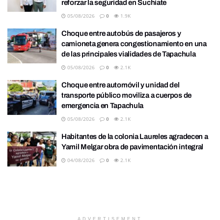
reforzar la seguridad en Suchiate
05/08/2026
0
1.9K
Choque entre autobús de pasajeros y
camioneta genera congestionamiento en una
de las principales vialidades de Tapachula
05/08/2026
0
2.1K
Choque entre automóvil y unidad del
transporte público moviliza a cuerpos de
emergencia en Tapachula
05/08/2026
0
2.1K
Habitantes de la colonia Laureles agradecen a
Yamil Melgar obra de pavimentación integral
04/08/2026
0
2.1K
ADVERTISEMENT