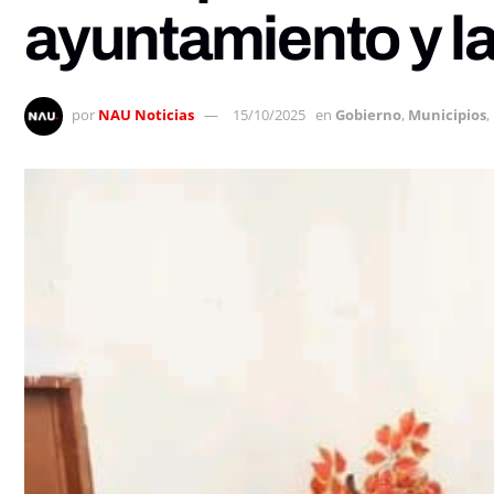
ayuntamiento y la
por
NAU Noticias
15/10/2025
en
Gobierno
,
Municipios
,