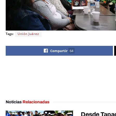
Tags:
Unión Juárez
Compartir
64
Noticias
Relacionadas
Desde Tapac