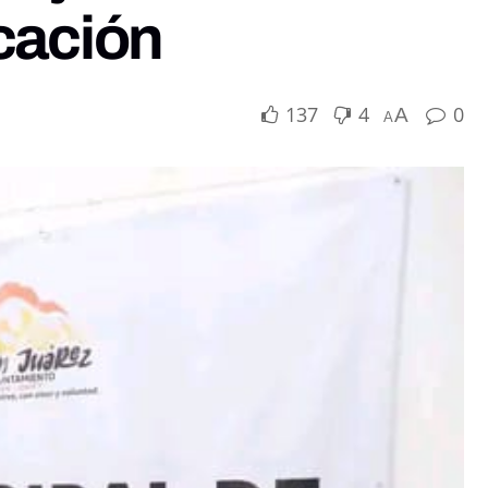
cación
137
4
0
A
A