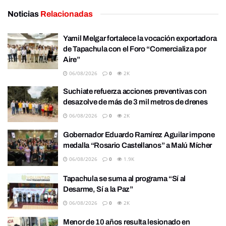
Noticias
Relacionadas
Yamil Melgar fortalece la vocación exportadora
de Tapachula con el Foro “Comercializa por
Aire”
06/08/2026
0
2K
Suchiate refuerza acciones preventivas con
desazolve de más de 3 mil metros de drenes
06/08/2026
0
2K
Gobernador Eduardo Ramírez Aguilar impone
medalla “Rosario Castellanos” a Malú Mícher
06/08/2026
0
1.9K
Tapachula se suma al programa “Sí al
Desarme, Sí a la Paz”
06/08/2026
0
2K
Menor de 10 años resulta lesionado en