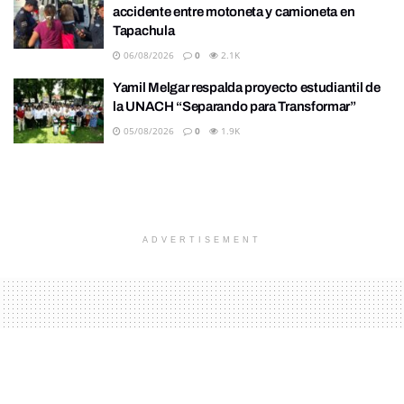
accidente entre motoneta y camioneta en
Tapachula
06/08/2026
0
2.1K
Yamil Melgar respalda proyecto estudiantil de
la UNACH “Separando para Transformar”
05/08/2026
0
1.9K
ADVERTISEMENT