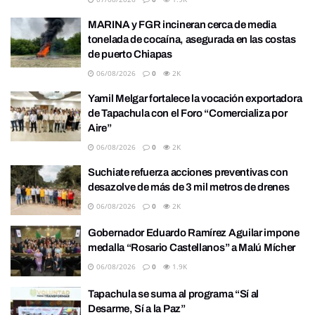
MARINA y FGR incineran cerca de media
tonelada de cocaína, asegurada en las costas
de puerto Chiapas
06/08/2026
0
2K
Yamil Melgar fortalece la vocación exportadora
de Tapachula con el Foro “Comercializa por
Aire”
06/08/2026
0
2K
Suchiate refuerza acciones preventivas con
desazolve de más de 3 mil metros de drenes
06/08/2026
0
2K
Gobernador Eduardo Ramírez Aguilar impone
medalla “Rosario Castellanos” a Malú Mícher
06/08/2026
0
1.9K
Tapachula se suma al programa “Sí al
Desarme, Sí a la Paz”