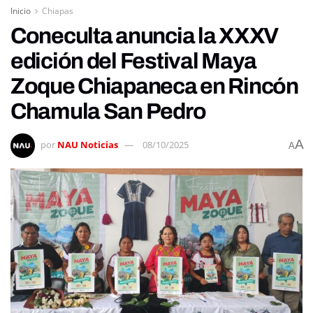
Inicio
Chiapas
Coneculta anuncia la XXXV
edición del Festival Maya
Zoque Chiapaneca en Rincón
Chamula San Pedro
A
por
NAU Noticias
08/10/2025
A