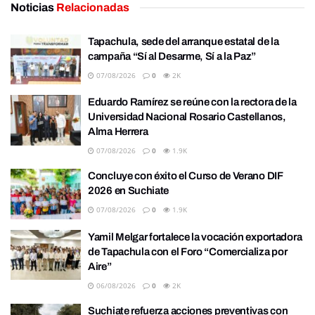
Noticias
Relacionadas
Tapachula, sede del arranque estatal de la
campaña “Sí al Desarme, Sí a la Paz”
07/08/2026
0
2K
Eduardo Ramírez se reúne con la rectora de la
Universidad Nacional Rosario Castellanos,
Alma Herrera
07/08/2026
0
1.9K
Concluye con éxito el Curso de Verano DIF
2026 en Suchiate
07/08/2026
0
1.9K
Yamil Melgar fortalece la vocación exportadora
de Tapachula con el Foro “Comercializa por
Aire”
06/08/2026
0
2K
Suchiate refuerza acciones preventivas con