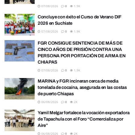
07/08/2026
0
1.9K
Concluye con éxito el Curso de Verano DIF
2026 en Suchiate
07/08/2026
0
1.9K
FGR CONSIGUE SENTENCIA DE MÁS DE
CINCO AÑOS DE PRISIÓN CONTRA UNA
PERSONA POR PORTACIÓN DE ARMA EN
CHIAPAS
07/08/2026
0
1.9K
MARINA y FGR incineran cerca de media
tonelada de cocaína, asegurada en las costas
de puerto Chiapas
06/08/2026
0
2K
Yamil Melgar fortalece la vocación exportadora
de Tapachula con el Foro “Comercializa por
Aire”
06/08/2026
0
2K