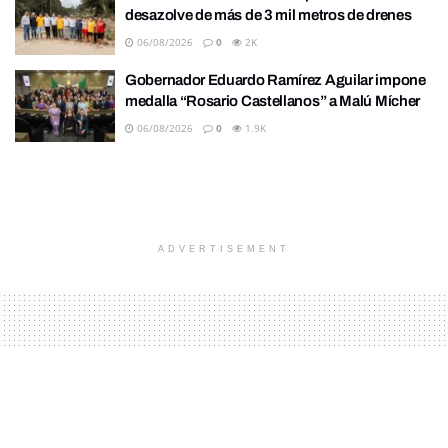
desazolve de más de 3 mil metros de drenes
06/08/2026
0
2K
Gobernador Eduardo Ramírez Aguilar impone
medalla “Rosario Castellanos” a Malú Mícher
06/08/2026
0
1.9K
ADVERTISEMENT