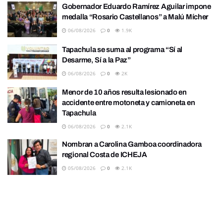
Gobernador Eduardo Ramírez Aguilar impone
medalla “Rosario Castellanos” a Malú Mícher
06/08/2026
0
1.9K
Tapachula se suma al programa “Sí al
Desarme, Sí a la Paz”
06/08/2026
0
2K
Menor de 10 años resulta lesionado en
accidente entre motoneta y camioneta en
Tapachula
06/08/2026
0
2.1K
Nombran a Carolina Gamboa coordinadora
regional Costa de ICHEJA
05/08/2026
0
2.1K