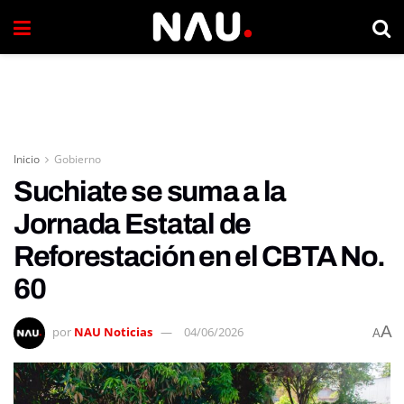
Inicio
Gobierno
Suchiate se suma a la
Jornada Estatal de
Reforestación en el CBTA No.
60
A
por
NAU Noticias
04/06/2026
A