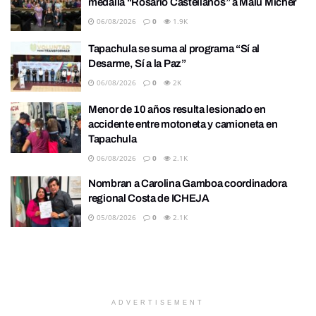
medalla “Rosario Castellanos” a Malú Mícher
06/08/2026
0
1.9K
Tapachula se suma al programa “Sí al
Desarme, Sí a la Paz”
06/08/2026
0
2K
Menor de 10 años resulta lesionado en
accidente entre motoneta y camioneta en
Tapachula
06/08/2026
0
2.1K
Nombran a Carolina Gamboa coordinadora
regional Costa de ICHEJA
05/08/2026
0
2.1K
ADVERTISEMENT