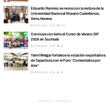
Eduardo Ramírez se reúne con la rectora de la
Universidad Nacional Rosario Castellanos,
Alma Herrera
07/08/2026
0
1.9K
Concluye con éxito el Curso de Verano DIF
2026 en Suchiate
07/08/2026
0
2K
Yamil Melgar fortalece la vocación exportadora
de Tapachula con el Foro “Comercializa por
Aire”
06/08/2026
0
2K
ADVERTISEMENT