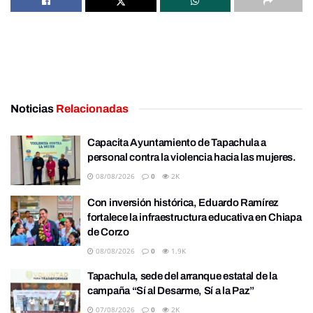
Noticias
Relacionadas
Capacita Ayuntamiento de Tapachula a
personal contra la violencia hacia las mujeres.
08/08/2026
0
2K
Con inversión histórica, Eduardo Ramírez
fortalece la infraestructura educativa en Chiapa
de Corzo
08/08/2026
0
1.9K
Tapachula, sede del arranque estatal de la
campaña “Sí al Desarme, Sí a la Paz”
07/08/2026
0
2K