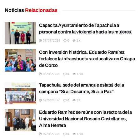
Noticias
Relacionadas
Capacita Ayuntamiento de Tapachula a
personal contra la violencia hacia las mujeres.
08/08/2026
0
2K
Con inversión histórica, Eduardo Ramírez
fortalece la infraestructura educativa en Chiapa
de Corzo
08/08/2026
0
1.9K
Tapachula, sede del arranque estatal de la
campaña “Sí al Desarme, Sí a la Paz”
07/08/2026
0
2K
Eduardo Ramírez se reúne con la rectora de la
Universidad Nacional Rosario Castellanos,
Alma Herrera
07/08/2026
0
1.9K