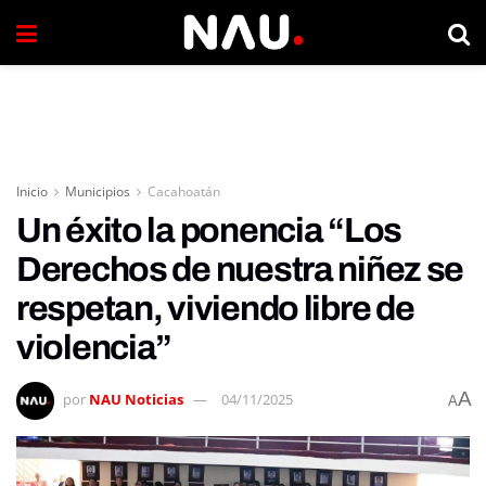
Inicio
Municipios
Cacahoatán
Un éxito la ponencia “Los
Derechos de nuestra niñez se
respetan, viviendo libre de
violencia”
A
por
NAU Noticias
04/11/2025
A