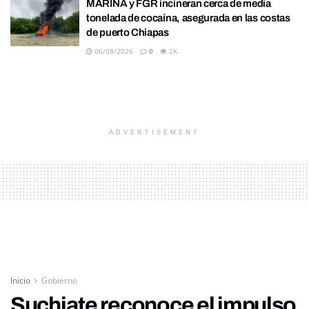
MARINA y FGR incineran cerca de media
tonelada de cocaína, asegurada en las costas
de puerto Chiapas
06/08/2026
0
2K
ADVERTISEMENT
Inicio
Gobierno
Suchiate reconoce el impulso