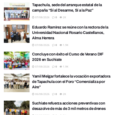
Tapachula, sede del arranque estatal de la
campaña “Sí al Desarme, Sí a la Paz”
07/08/2026
0
2K
Eduardo Ramírez se reúne con la rectora de la
Universidad Nacional Rosario Castellanos,
Alma Herrera
07/08/2026
0
1.9K
Concluye con éxito el Curso de Verano DIF
2026 en Suchiate
07/08/2026
0
1.9K
Yamil Melgar fortalece la vocación exportadora
de Tapachula con el Foro “Comercializa por
Aire”
06/08/2026
0
2K
Suchiate refuerza acciones preventivas con
desazolve de más de 3 mil metros de drenes