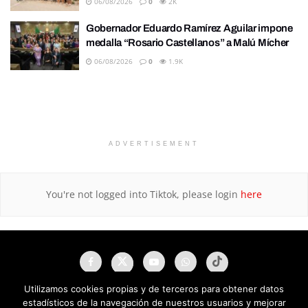
06/08/2026
0
2K
Gobernador Eduardo Ramírez Aguilar impone
medalla “Rosario Castellanos” a Malú Mícher
06/08/2026
0
1.9K
ADVERTISEMENT
You're not logged into Tiktok, please login
here
Utilizamos cookies propias y de terceros para obtener datos
estadísticos de la navegación de nuestros usuarios y mejorar