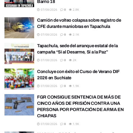
Barrio 18
07/08/2026
0
2.8K
Camión de volteo colapsa sobre registro de
CFE durante maniobras en Tapachula
07/08/2026
0
2.1K
Tapachula, sede del arranque estatal de la
campaña “Sí al Desarme, Sí a la Paz”
07/08/2026
0
2K
Concluye con éxito el Curso de Verano DIF
2026 en Suchiate
07/08/2026
0
1.9K
FGR CONSIGUE SENTENCIA DE MÁS DE
CINCO AÑOS DE PRISIÓN CONTRA UNA
PERSONA POR PORTACIÓN DE ARMA EN
CHIAPAS
07/08/2026
0
1.9K