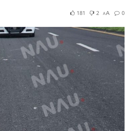
181
2
0
A
A