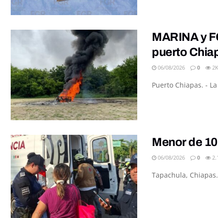
MARINA y FG
puerto Chia
06/08/2026
0
2
Puerto Chiapas. - L
Menor de 10
06/08/2026
0
2.
Tapachula, Chiapas.