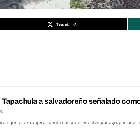
Tweet
52
 Tapachula a salvadoreño señalado como p
9K
on que el extranjero cuenta con antecedentes por agrupaciones ilíc