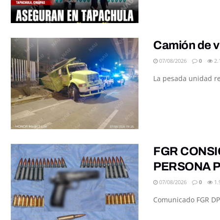
Camión de v
07/08/2026
0
2.
La pesada unidad re
FGR CONSI
PERSONA P
07/08/2026
0
1.
Comunicado FGR DPE/