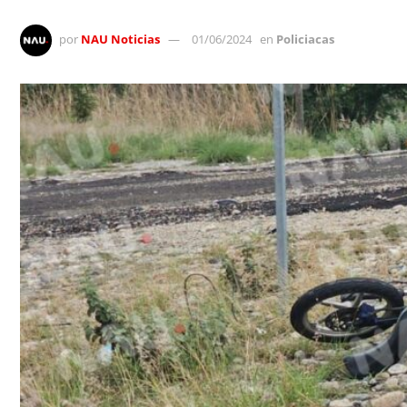
por
NAU Noticias
01/06/2024
en
Policiacas