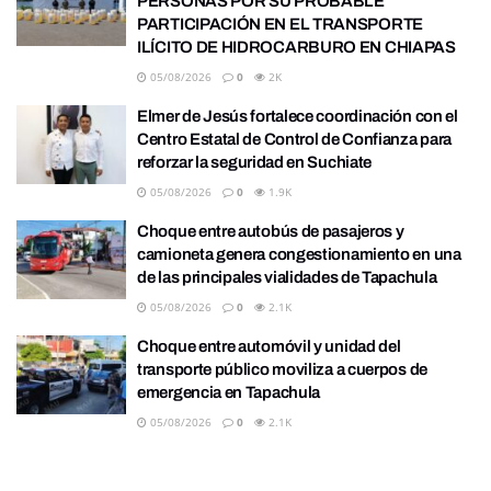
PERSONAS POR SU PROBABLE
PARTICIPACIÓN EN EL TRANSPORTE
ILÍCITO DE HIDROCARBURO EN CHIAPAS
05/08/2026
0
2K
Elmer de Jesús fortalece coordinación con el
Centro Estatal de Control de Confianza para
reforzar la seguridad en Suchiate
05/08/2026
0
1.9K
Choque entre autobús de pasajeros y
camioneta genera congestionamiento en una
de las principales vialidades de Tapachula
05/08/2026
0
2.1K
Choque entre automóvil y unidad del
transporte público moviliza a cuerpos de
emergencia en Tapachula
05/08/2026
0
2.1K