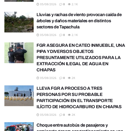
05/08/2026
0
2.1K
Lluvias y rachas de viento provocan caída de
árboles y daños materiales en distintos
sectores de Tapachula
05/08/2026
0
2.1K
FGR ASEGURA EN CATEO INMUEBLE, UNA
PIPA Y DIVERSOS OBJETOS
PRESUNTAMENTE UTILIZADOS PARA LA
EXTRACCIÓN ILEGAL DE AGUA EN
CHIAPAS
05/08/2026
0
2K
LLEVA FGR A PROCESO A TRES
PERSONAS POR SU PROBABLE
PARTICIPACIÓN EN EL TRANSPORTE
ILÍCITO DE HIDROCARBURO EN CHIAPAS
05/08/2026
0
2K
Choque entre autobús de pasajeros y