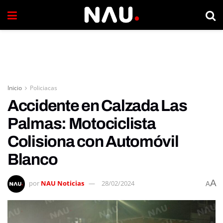
Inicio
Policiacas
Accidente en Calzada Las
Palmas: Motociclista
Colisiona con Automóvil
Blanco
A
por
NAU Noticias
28/02/2024
A