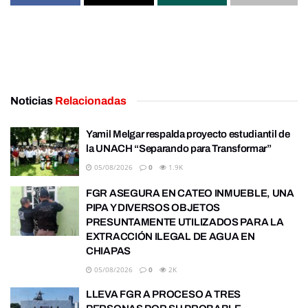
Noticias
Relacionadas
Yamil Melgar respalda proyecto estudiantil de
la UNACH “Separando para Transformar”
05/08/2026
0
1.9K
FGR ASEGURA EN CATEO INMUEBLE, UNA
PIPA Y DIVERSOS OBJETOS
PRESUNTAMENTE UTILIZADOS PARA LA
EXTRACCIÓN ILEGAL DE AGUA EN
CHIAPAS
05/08/2026
0
2K
LLEVA FGR A PROCESO A TRES