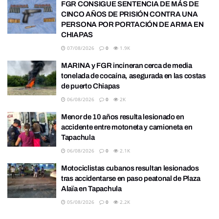
FGR CONSIGUE SENTENCIA DE MÁS DE
CINCO AÑOS DE PRISIÓN CONTRA UNA
PERSONA POR PORTACIÓN DE ARMA EN
CHIAPAS
07/08/2026
0
1.9K
MARINA y FGR incineran cerca de media
tonelada de cocaína, asegurada en las costas
de puerto Chiapas
06/08/2026
0
2K
Menor de 10 años resulta lesionado en
accidente entre motoneta y camioneta en
Tapachula
06/08/2026
0
2.1K
Motociclistas cubanos resultan lesionados
tras accidentarse en paso peatonal de Plaza
Alaïa en Tapachula
05/08/2026
0
2.2K