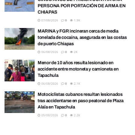
PERSONA POR PORTACIÓN DE ARMA EN
CHIAPAS
07/08/2026
0
1.9K
MARINA y FGR incineran cerca de media
tonelada de cocaína, asegurada en las costas
de puerto Chiapas
06/08/2026
0
2K
Menor de 10 años resulta lesionado en
accidente entre motoneta y camioneta en
Tapachula
06/08/2026
0
2.1K
Motociclistas cubanos resultan lesionados
tras accidentarse en paso peatonal de Plaza
Alaïa en Tapachula
05/08/2026
0
2.2K