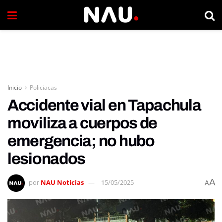
Inicio
Policiacas
Accidente vial en Tapachula
moviliza a cuerpos de
emergencia; no hubo
lesionados
A
por
NAU Noticias
15/05/2025
A