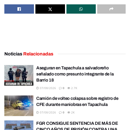
Noticias
Relacionadas
Aseguran en Tapachula a salvadoreño
señalado como presunto integrante de la
Barrio 18
07/08/2026
0
2.7K
Camión de volteo colapsa sobre registro de
CFE durante maniobras en Tapachula
07/08/2026
0
2K
FGR CONSIGUE SENTENCIA DE MÁS DE
CINCO AÑOS DE PRISIÓN CONTRA UNA