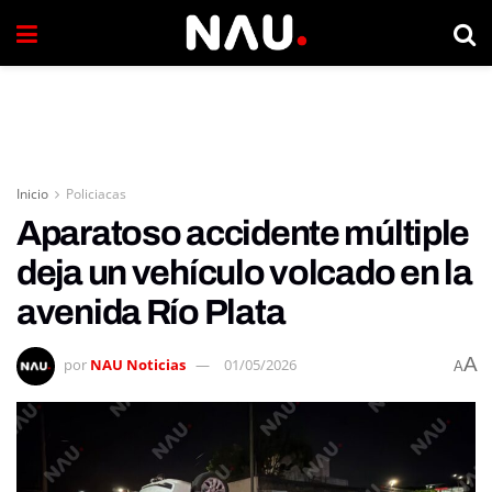
Inicio
Policiacas
Aparatoso accidente múltiple
deja un vehículo volcado en la
avenida Río Plata
A
por
NAU Noticias
01/05/2026
A