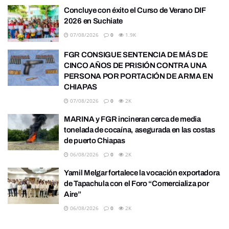
Concluye con éxito el Curso de Verano DIF
2026 en Suchiate
07/08/2026
0
1.9K
FGR CONSIGUE SENTENCIA DE MÁS DE
CINCO AÑOS DE PRISIÓN CONTRA UNA
PERSONA POR PORTACIÓN DE ARMA EN
CHIAPAS
07/08/2026
0
2K
MARINA y FGR incineran cerca de media
tonelada de cocaína, asegurada en las costas
de puerto Chiapas
06/08/2026
0
2K
Yamil Melgar fortalece la vocación exportadora
de Tapachula con el Foro “Comercializa por
Aire”
06/08/2026
0
2K