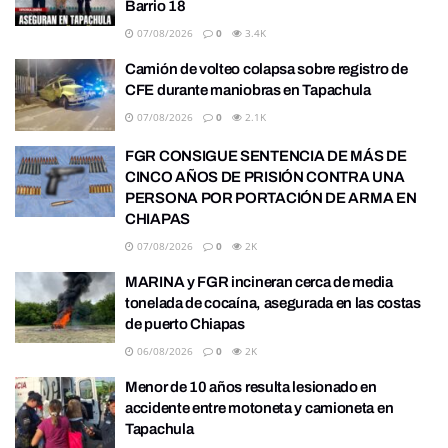
Barrio 18
07/08/2026
0
3.4K
Camión de volteo colapsa sobre registro de
CFE durante maniobras en Tapachula
07/08/2026
0
2.1K
FGR CONSIGUE SENTENCIA DE MÁS DE
CINCO AÑOS DE PRISIÓN CONTRA UNA
PERSONA POR PORTACIÓN DE ARMA EN
CHIAPAS
07/08/2026
0
2K
MARINA y FGR incineran cerca de media
tonelada de cocaína, asegurada en las costas
de puerto Chiapas
06/08/2026
0
2K
Menor de 10 años resulta lesionado en
accidente entre motoneta y camioneta en
Tapachula