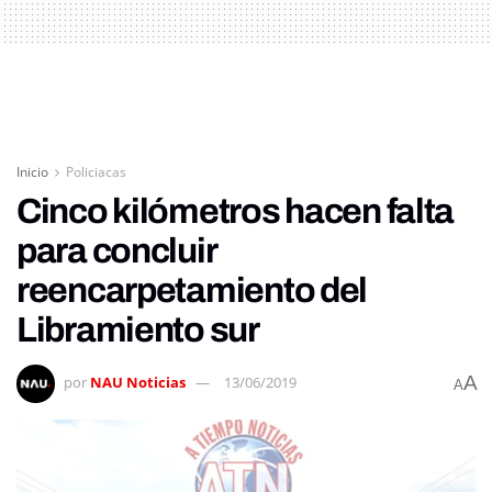
Inicio
Policiacas
Cinco kilómetros hacen falta
para concluir
reencarpetamiento del
Libramiento sur
A
por
NAU Noticias
13/06/2019
A