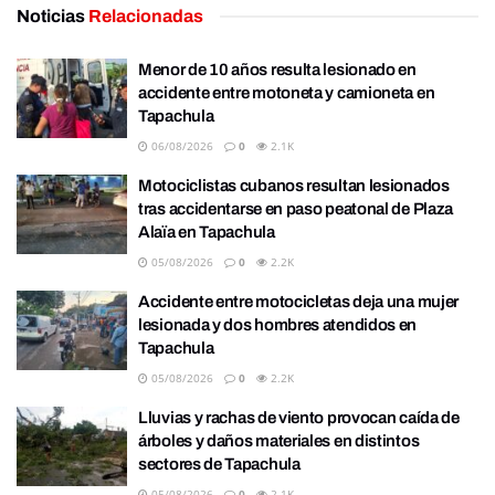
Noticias
Relacionadas
Menor de 10 años resulta lesionado en
accidente entre motoneta y camioneta en
Tapachula
06/08/2026
0
2.1K
Motociclistas cubanos resultan lesionados
tras accidentarse en paso peatonal de Plaza
Alaïa en Tapachula
05/08/2026
0
2.2K
Accidente entre motocicletas deja una mujer
lesionada y dos hombres atendidos en
Tapachula
05/08/2026
0
2.2K
Lluvias y rachas de viento provocan caída de
árboles y daños materiales en distintos
sectores de Tapachula
05/08/2026
0
2.1K