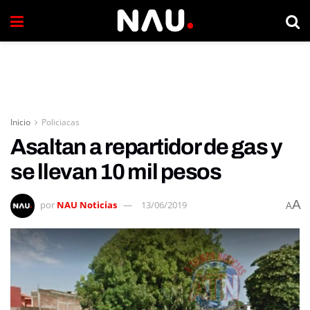
Inicio
Policiacas
Asaltan a repartidor de gas y
se llevan 10 mil pesos
A
por
NAU Noticias
13/06/2019
A