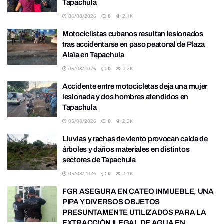
Tapachula
06/08/2026
0
2.1K
Motociclistas cubanos resultan lesionados
tras accidentarse en paso peatonal de Plaza
Alaïa en Tapachula
05/08/2026
0
2.2K
Accidente entre motocicletas deja una mujer
lesionada y dos hombres atendidos en
Tapachula
05/08/2026
0
2.2K
Lluvias y rachas de viento provocan caída de
árboles y daños materiales en distintos
sectores de Tapachula
05/08/2026
0
2.1K
FGR ASEGURA EN CATEO INMUEBLE, UNA
PIPA Y DIVERSOS OBJETOS
PRESUNTAMENTE UTILIZADOS PARA LA
EXTRACCIÓN ILEGAL DE AGUA EN