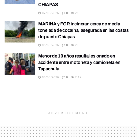
CHIAPAS
07/08/2026
0
2K
MARINA y FGR incineran cerca de media
tonelada de cocaína, asegurada en las costas
de puerto Chiapas
06/08/2026
0
2K
Menor de 10 años resulta lesionado en
accidente entre motoneta y camioneta en
Tapachula
06/08/2026
0
2.1K
ADVERTISEMENT