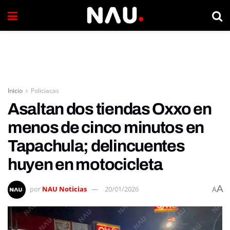
Inicio
Policiacas
Asaltan dos tiendas Oxxo en
menos de cinco minutos en
Tapachula; delincuentes
huyen en motocicleta
A
por
NAU Noticias
20/01/2026
A