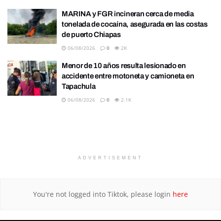
MARINA y FGR incineran cerca de media
tonelada de cocaína, asegurada en las costas
de puerto Chiapas
06/08/2026
0
2K
Menor de 10 años resulta lesionado en
accidente entre motoneta y camioneta en
Tapachula
06/08/2026
0
2.1K
ADVERTISEMENT
You're not logged into Tiktok, please login
here