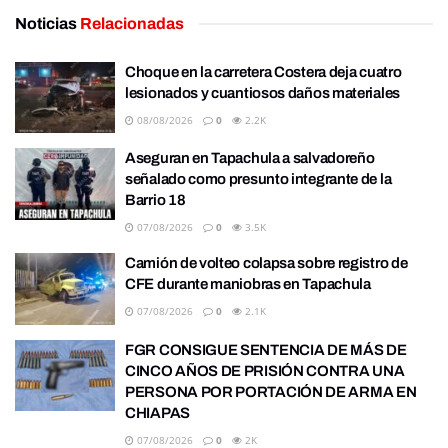
Noticias
Relacionadas
Choque en la carretera Costera deja cuatro
lesionados y cuantiosos daños materiales
08/08/2026
0
2.2K
Aseguran en Tapachula a salvadoreño
señalado como presunto integrante de la
Barrio 18
07/08/2026
0
3.5K
Camión de volteo colapsa sobre registro de
CFE durante maniobras en Tapachula
07/08/2026
0
2.1K
FGR CONSIGUE SENTENCIA DE MÁS DE
CINCO AÑOS DE PRISIÓN CONTRA UNA
PERSONA POR PORTACIÓN DE ARMA EN
CHIAPAS
07/08/2026
0
2K