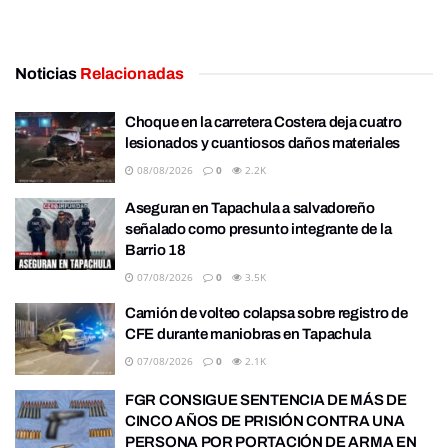
Noticias
Relacionadas
Choque en la carretera Costera deja cuatro
lesionados y cuantiosos daños materiales
08/08/2026
0
2.2K
Aseguran en Tapachula a salvadoreño
señalado como presunto integrante de la
Barrio 18
07/08/2026
0
3.5K
Camión de volteo colapsa sobre registro de
CFE durante maniobras en Tapachula
07/08/2026
0
2.1K
FGR CONSIGUE SENTENCIA DE MÁS DE
CINCO AÑOS DE PRISIÓN CONTRA UNA
PERSONA POR PORTACIÓN DE ARMA EN