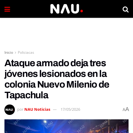
Inicio
Policiacas
Ataque armado deja tres
jóvenes lesionados en la
colonia Nuevo Milenio de
Tapachula
A
por
NAU Noticias
17/05/2026
A