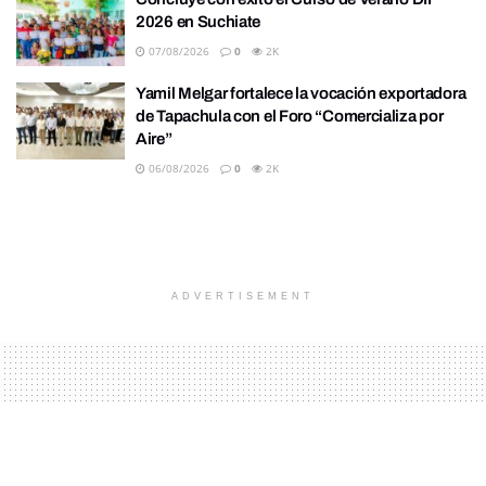
2026 en Suchiate
07/08/2026
0
2K
Yamil Melgar fortalece la vocación exportadora
de Tapachula con el Foro “Comercializa por
Aire”
06/08/2026
0
2K
ADVERTISEMENT