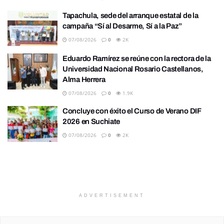
Tapachula, sede del arranque estatal de la
campaña “Sí al Desarme, Sí a la Paz”
07/08/2026
0
2K
Eduardo Ramírez se reúne con la rectora de la
Universidad Nacional Rosario Castellanos,
Alma Herrera
07/08/2026
0
1.9K
Concluye con éxito el Curso de Verano DIF
2026 en Suchiate
07/08/2026
0
2K
ADVERTISEMENT