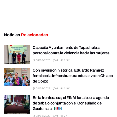
Noticias
Relacionadas
Capacita Ayuntamiento de Tapachula a
personal contra la violencia hacia las mujeres.
08/08/2026
0
1.9K
Con inversión histórica, Eduardo Ramírez
fortalece la infraestructura educativa en Chiapa
de Corzo
08/08/2026
0
1.9K
En la frontera sur, el #INM fortalece la agenda
de trabajo conjunta con el Consulado de
Guatemala.
08/08/2026
0
2K