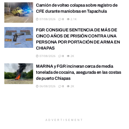
Camión de volteo colapsa sobre registro de
CFE durante maniobras en Tapachula
07/08/2026
0
2.1K
FGR CONSIGUE SENTENCIA DE MÁS DE
CINCO AÑOS DE PRISIÓN CONTRA UNA
PERSONA POR PORTACIÓN DE ARMA EN
CHIAPAS
07/08/2026
0
2K
MARINA y FGR incineran cerca de media
tonelada de cocaína, asegurada en las costas
de puerto Chiapas
06/08/2026
0
2K
ADVERTISEMENT