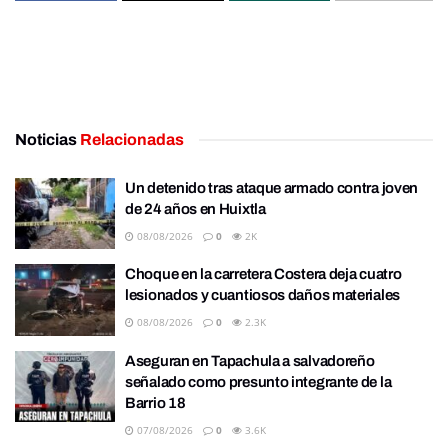
Noticias
Relacionadas
Un detenido tras ataque armado contra joven
de 24 años en Huixtla
08/08/2026
0
2K
Choque en la carretera Costera deja cuatro
lesionados y cuantiosos daños materiales
08/08/2026
0
2.3K
Aseguran en Tapachula a salvadoreño
señalado como presunto integrante de la
Barrio 18
07/08/2026
0
3.6K