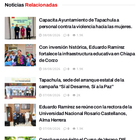
Noticias
Relacionadas
Capacita Ayuntamiento de Tapachula a
personal contra la violencia hacia las mujeres.
08/08/2026
0
1.9K
Con inversión histórica, Eduardo Ramírez
fortalece la infraestructura educativa en Chiapa
de Corzo
08/08/2026
0
1.9K
Tapachula, sede del arranque estatal de la
campaña “Sí al Desarme, Sí a la Paz”
07/08/2026
0
2K
Eduardo Ramírez se reúne con la rectora de la
Universidad Nacional Rosario Castellanos,
Alma Herrera
07/08/2026
0
1.9K
Concluye con éxito el Curso de Verano DIF