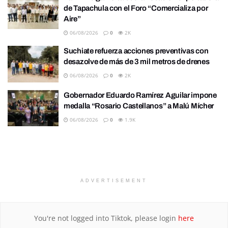
de Tapachula con el Foro “Comercializa por
Aire”
06/08/2026
0
2K
Suchiate refuerza acciones preventivas con
desazolve de más de 3 mil metros de drenes
06/08/2026
0
2K
Gobernador Eduardo Ramírez Aguilar impone
medalla “Rosario Castellanos” a Malú Mícher
06/08/2026
0
1.9K
ADVERTISEMENT
You're not logged into Tiktok, please login
here