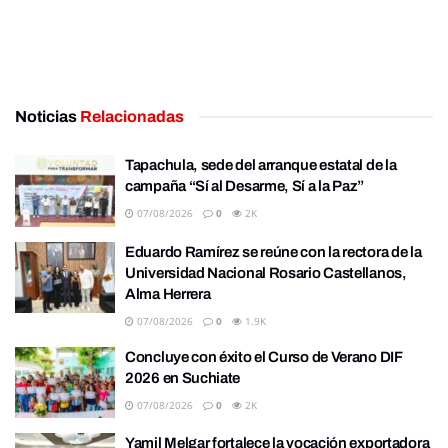
Noticias
Relacionadas
Tapachula, sede del arranque estatal de la
campaña “Sí al Desarme, Sí a la Paz”
07/08/2026
0
2K
Eduardo Ramírez se reúne con la rectora de la
Universidad Nacional Rosario Castellanos,
Alma Herrera
07/08/2026
0
1.9K
Concluye con éxito el Curso de Verano DIF
2026 en Suchiate
07/08/2026
0
2K
Yamil Melgar fortalece la vocación exportadora