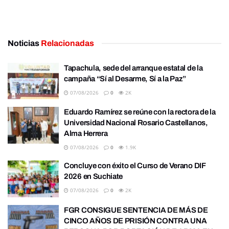
Noticias
Relacionadas
Tapachula, sede del arranque estatal de la
campaña “Sí al Desarme, Sí a la Paz”
07/08/2026
0
2K
Eduardo Ramírez se reúne con la rectora de la
Universidad Nacional Rosario Castellanos,
Alma Herrera
07/08/2026
0
1.9K
Concluye con éxito el Curso de Verano DIF
2026 en Suchiate
07/08/2026
0
2K
FGR CONSIGUE SENTENCIA DE MÁS DE
CINCO AÑOS DE PRISIÓN CONTRA UNA