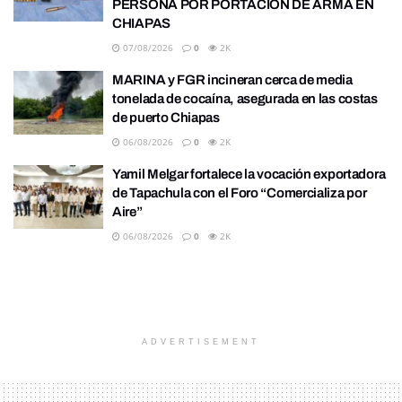
PERSONA POR PORTACIÓN DE ARMA EN
CHIAPAS
07/08/2026
0
2K
MARINA y FGR incineran cerca de media
tonelada de cocaína, asegurada en las costas
de puerto Chiapas
06/08/2026
0
2K
Yamil Melgar fortalece la vocación exportadora
de Tapachula con el Foro “Comercializa por
Aire”
06/08/2026
0
2K
ADVERTISEMENT